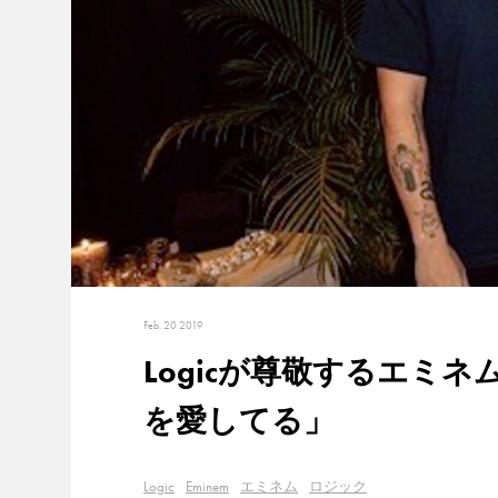
Feb. 20 2019
Logicが尊敬するエミ
を愛してる」
Logic
Eminem
エミネム
ロジック