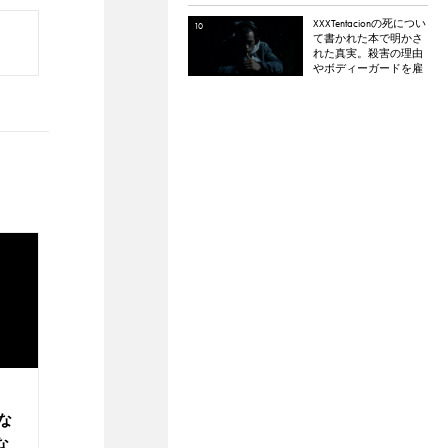
るダイヤモンド認定
XXXTentacionの死につい
て書かれた本で明かさ
れた真実。殺害の理由
やボディーガードを雇
わなかった理由など。
な
な