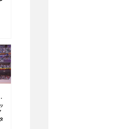
・
ッ
ブ
タ