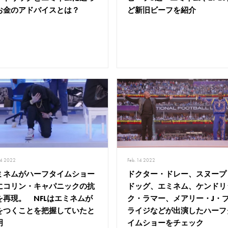
お金のアドバイスとは？
ど新旧ビーフを紹介
14 2022
Feb. 14 2022
ミネムがハーフタイムショー
ドクター・ドレー、スヌープ
にコリン・キャパニックの抗
ドッグ、エミネム、ケンドリ
を再現。 NFLはエミネムが
ク・ラマー、メアリー・J・
をつくことを把握していたと
ライジなどが出演したハーフ
明
イムショーをチェック