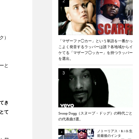
ック）
「マザーファ◯カー」という単語を一番かっ
こよく発音するラッパーは誰？各地域からイ
ケてる「マザーフ◯ッカー」を持つラッパー
を選出。
パーと
てき
とて
Snoop Dogg（スヌープ・ドッグ）の時代ごと
の代表曲5選。
ノトーリアス・B.I.G.生
前最後のインタ