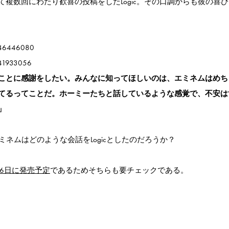
複数回にわたり歓喜の投稿をしたLogic。その口調からも彼の喜
1046446080
741933056
ことに感謝をしたい。みんなに知ってほしいのは、エミネムはめち
てるってことだ。ホーミーたちと話しているような感覚で、不安は
」
ミネムはどのような会話をLogicとしたのだろうか？
26日に発売予定
であるためそちらも要チェックである。