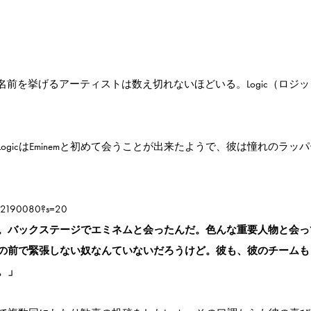
の名前を挙げるアーティストは数え切れないほどいる。Logic（ロジ
gicはEminemと初めて会うことが出来たようで、彼は憧れのラッ
382190080?s=20
。バックステージでエミネムと会ったんだ。色んな重要人物と会っ
の前で緊張しない奴なんていないだろうけど。彼も、彼のチームも
。」