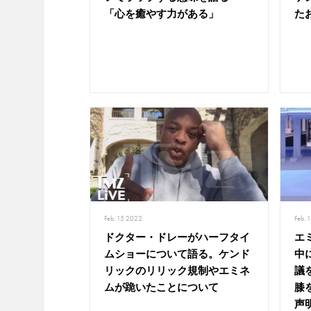
「心を癒やす力がある」
た
Feb. 15 2022
Feb. 
ドクター・ドレーがハーフタイ
エ
ムショーについて語る。ケンド
中
リックのリリック規制やエミネ
議
ムが跪いたことについて
膝
声