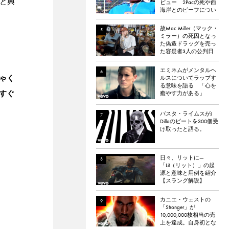
びと興
ビュー 2Pacの死や西
海岸とのビーフについ
て語る
故Mac Miller（マック・
ミラー）の死因となっ
た偽造ドラッグを売っ
た容疑者3人の公判日
が決定。
エミネムがメンタルヘ
ゃく
ルスについてラップす
る意味を語る 「心を
すぐ
癒やす力がある」
バスタ・ライムスがJ
Dillaのビートを300個受
け取ったと語る。
日々、リットに—
「Lit（リット）」の起
源と意味と用例を紹介
【スラング解説】
カニエ・ウェストの
「Stronger」が
10,000,000枚相当の売
上を達成。自身初とな