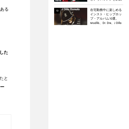
はある
在宅勤務中に楽しめる
インスト・ヒップホッ
プ・アルバム10選。
Madlib、Dr. Dre、J Dilla
など。
した
たと
ー