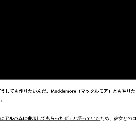
をどうしても作りたいんだ。Macklemore（マックルモア）ともやり
！」
agaにアルバムに参加してもらったぜ」
と語っていた
ため、彼女との