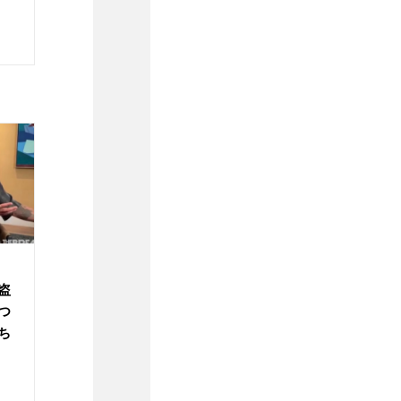
盗
つ
ち