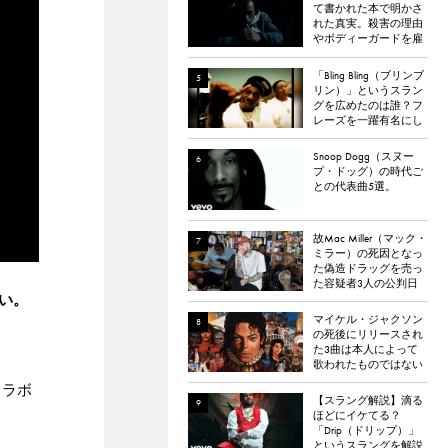
て書かれた本で明かさ
れた真実。殺害の理由
やボディーガードを雇
わなかった理由など。
「Bling Bling（ブリンブ
リン）」というスラン
グを広めたのは誰？フ
レーズを一躍有名にし
た楽曲「Bling Bling」に
ついて解説。
Snoop Dogg（スヌー
プ・ドッグ）の時代ご
との代表曲5選。
故Mac Miller（マック・
ミラー）の死因となっ
た偽造ドラッグを売っ
た容疑者3人の公判日
たい。
が決定。
マイケル・ジャクソン
の死後にリリースされ
た3曲は本人によって
歌われたものではない
と報道される
コラボ
【スラング解説】滴る
ほどにイケてる？
「Drip（ドリップ）」
というスラングを解説