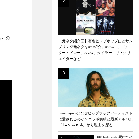
perの
【元ネタ紹介②】有名ヒップホップ曲とサン
プリング元ネタを5つ紹介。50 Cent、ドク
ター・ドレー、ATCQ、タイラー・ザ・クリ
エイターなど
Tame Impalaはなぜヒップホップアーティスト
に愛されるのか？コラボ実績と最新アルバム
『The Slow Rush』から理由を探る
XXXTentacionの死につい