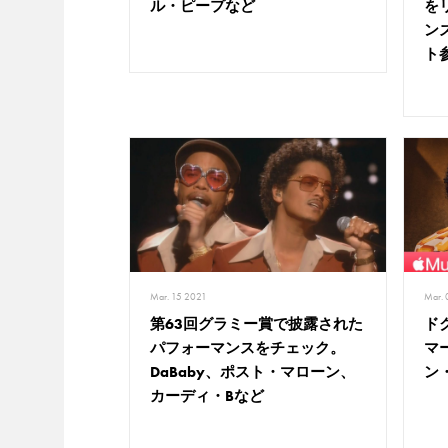
ル・ピープなど
を
ン
ト
Mar. 15 2021
Mar.
第63回グラミー賞で披露された
ド
パフォーマンスをチェック。
マ
DaBaby、ポスト・マローン、
ン
カーディ・Bなど