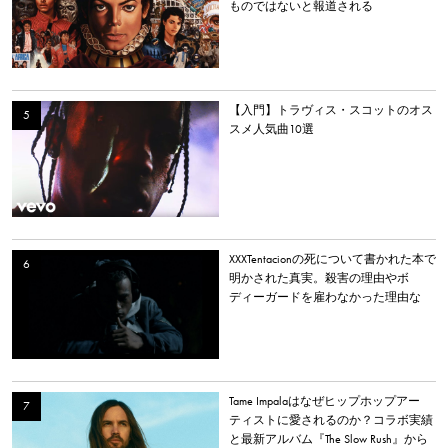
ものではないと報道される
【入門】トラヴィス・スコットのオス
スメ人気曲10選
XXXTentacionの死について書かれた本で
明かされた真実。殺害の理由やボ
ディーガードを雇わなかった理由な
ど。
Tame Impalaはなぜヒップホップアー
ティストに愛されるのか？コラボ実績
と最新アルバム『The Slow Rush』から