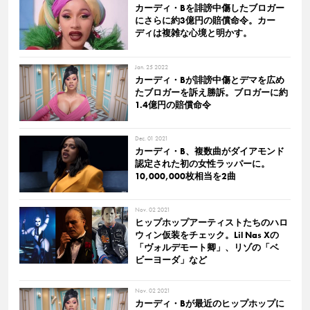
カーディ・Bを誹謗中傷したブロガー
にさらに約3億円の賠償命令。カー
ディは複雑な心境と明かす。
Jan. 25 2022
カーディ・Bが誹謗中傷とデマを広め
たブロガーを訴え勝訴。ブロガーに約
1.4億円の賠償命令
Dec. 01 2021
カーディ・B、複数曲がダイアモンド
認定された初の女性ラッパーに。
10,000,000枚相当を2曲
Nov. 02 2021
ヒップホップアーティストたちのハロ
ウィン仮装をチェック。Lil Nas Xの
「ヴォルデモート卿」、リゾの「ベ
ビーヨーダ」など
Nov. 02 2021
カーディ・Bが最近のヒップホップに