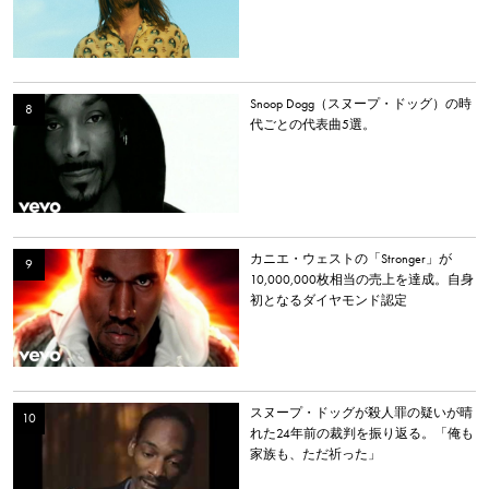
理由を探る
Snoop Dogg（スヌープ・ドッグ）の時
代ごとの代表曲5選。
カニエ・ウェストの「Stronger」が
10,000,000枚相当の売上を達成。自身
初となるダイヤモンド認定
スヌープ・ドッグが殺人罪の疑いが晴
れた24年前の裁判を振り返る。「俺も
家族も、ただ祈った」