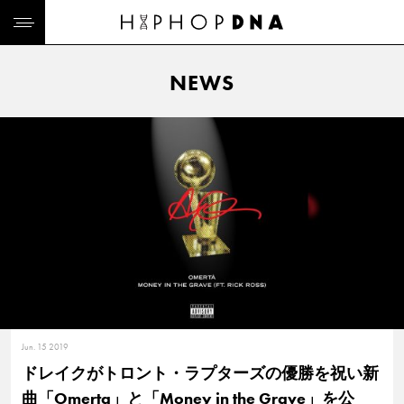
NEWS
Jun. 15 2019
ドレイクがトロント・ラプターズの優勝を祝い新
曲「Omerta」と「Money in the Grave」を公