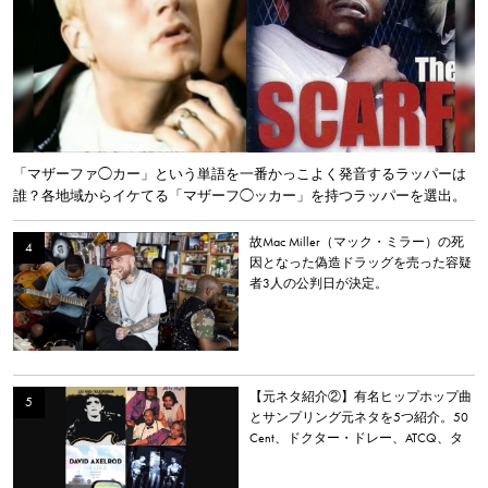
「マザーファ◯カー」という単語を一番かっこよく発音するラッパーは
誰？各地域からイケてる「マザーフ◯ッカー」を持つラッパーを選出。
故Mac Miller（マック・ミラー）の死
因となった偽造ドラッグを売った容疑
者3人の公判日が決定。
【元ネタ紹介②】有名ヒップホップ曲
とサンプリング元ネタを5つ紹介。50
Cent、ドクター・ドレー、ATCQ、タ
イラー・ザ・クリエイターなど