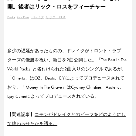
開。後者はリック・ロスをフィーチャー
Drake
Rick Ross
ドレイク
リック・ロス
多少の遅延があったものの、ドレイクがトロント・ラプ
ターズの優勝を祝い、新曲を2曲公開した。「The Best In The
World Pack」と名付けられた2曲入りのシングルであるが、
「Omerta」はOZ、Deats、E.Y.によってプロデュースされて
おり、「Money In The Grave」はCydney Christine、Asoteric、
Ljay Currieによってプロデュースされている。
【関連記事】
コモンがドレイクとのビーフをどのようにし
て終わらせたかを語る。