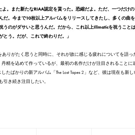
年もやったよ。また新たなRIAA認定を貰った。恐縮だよ。ただ、一つだけ
んだ。今まで10枚以上アルバムをリリースしてきたし、多くの曲
のがダサいと思うんだ。だから、これ以上Illmaticを祝うこと
がとう。だが、これで終わりだ。」
ることをありがたく思うと同時に、それが故に感じる疲れについてを語っ
り、丹精を込めて作っているが、最初の名作だけが注目されることに
かりの新アルバム「The Lost Tapes 2」など、彼は現在も新
も引き続き注目したい。