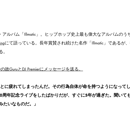
・アルバム「Illmatic」。ヒップホップ史上最も偉大なアルバムのう
ing
にて語っている。長年賞賛され続けた名作「Illmatic」であるが
る。
rの故GuruとDJ Premierにメッセージを送る。
祝うことに疲れてしまったんだ。その行為自体が命を持つようになって
hestraと20周年記念ライブをしたばかりだが、すぐに5年が過ぎた。聞いて
みたいなものだ。」