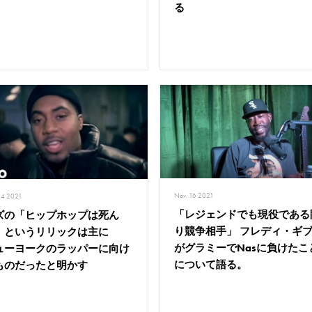
る
Nov. 16 2021
24 2021
「レジェンドでも現役である
ズの「ヒップホップは死ん
り競争相手」 フレディ・ギ
」というリリックは主に
がグラミーでNasに負けたこ
ューヨークのラッパーに向け
について語る。
ものだったと明かす