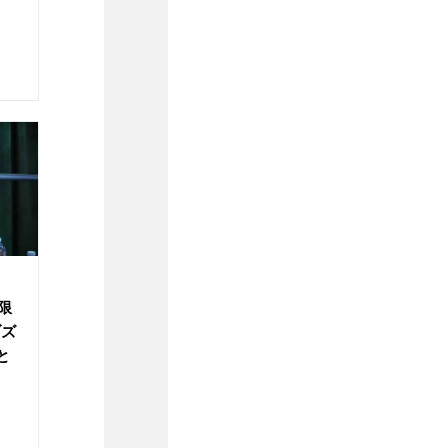
限
ブズ
と