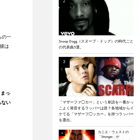
ちの一
Snoop Dogg（スヌープ・ドッグ）の時代ごと
、彼は
の代表曲5選。
しまっ
もない
「マザーファ◯カー」という単語を一番かっ
こよく発音するラッパーは誰？各地域からイ
ケてる「マザーフ◯ッカー」を持つラッパー
を選出。
カニエ・ウェストの
「Stronger」が