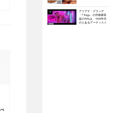
チャカ本人は「嫌い
だった」と明かす。
アリアナ・グランデ
「7 Rings」の作曲家収
益の90%は、1950年代
のとあるアーティスト
の元に渡っている。元
ネタとなった楽曲と
は？
、
比べ