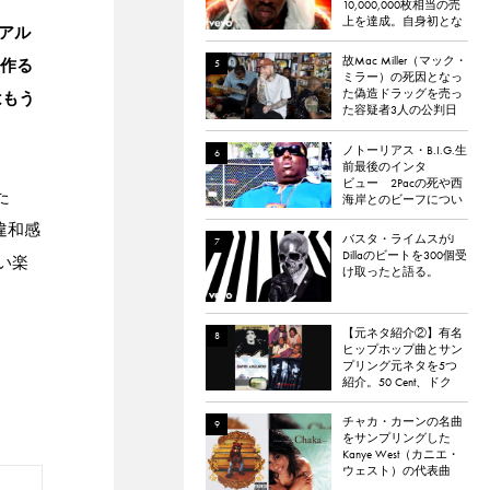
10,000,000枚相当の売
上を達成。自身初とな
のアル
るダイヤモンド認定
故Mac Miller（マック・
を作る
ミラー）の死因となっ
た偽造ドラッグを売っ
はもう
た容疑者3人の公判日
が決定。
ノトーリアス・B.I.G.生
前最後のインタ
ビュー 2Pacの死や西
た
海岸とのビーフについ
て語る
違和感
バスタ・ライムスがJ
Dillaのビートを300個受
しい楽
け取ったと語る。
【元ネタ紹介②】有名
ヒップホップ曲とサン
プリング元ネタを5つ
紹介。50 Cent、ドク
ター・ドレー、
ATCQ、タイラー・
チャカ・カーンの名曲
ザ・クリエイターなど
をサンプリングした
Kanye West（カニエ・
ウェスト）の代表曲
「Through the Wire」。