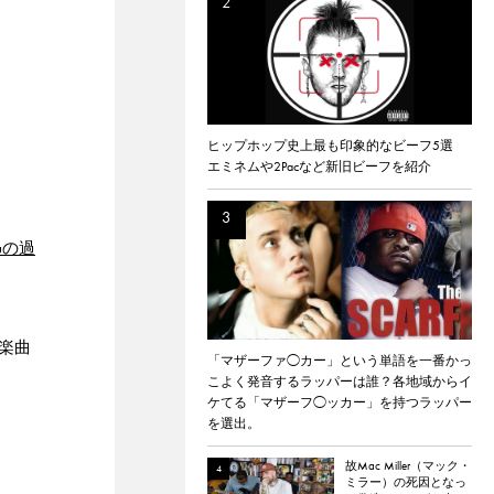
ヒップホップ史上最も印象的なビーフ5選
エミネムや2Pacなど新旧ビーフを紹介
ruの過
た楽曲
「マザーファ◯カー」という単語を一番かっ
こよく発音するラッパーは誰？各地域からイ
ケてる「マザーフ◯ッカー」を持つラッパー
を選出。
故Mac Miller（マック・
ミラー）の死因となっ