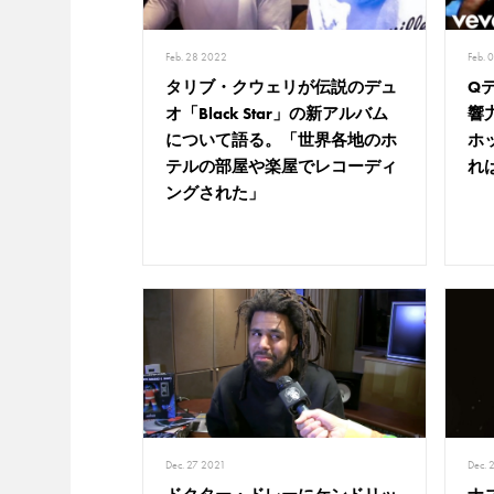
Feb. 
Feb. 28 2022
Q
タリブ・クウェリが伝説のデュ
響
オ「Black Star」の新アルバム
ホ
について語る。「世界各地のホ
れ
テルの部屋や楽屋でレコーディ
ングされた」
Dec. 27 2021
Dec. 