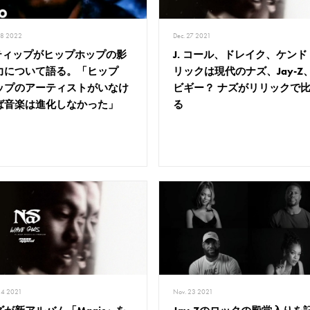
08 2022
Dec. 27 2021
ティップがヒップホップの影
J. コール、ドレイク、ケンド
力について語る。「ヒップ
リックは現代のナズ、Jay-Z
ップのアーティストがいなけ
ビギー？ ナズがリリックで
ば音楽は進化しなかった」
る
24 2021
Nov. 23 2021