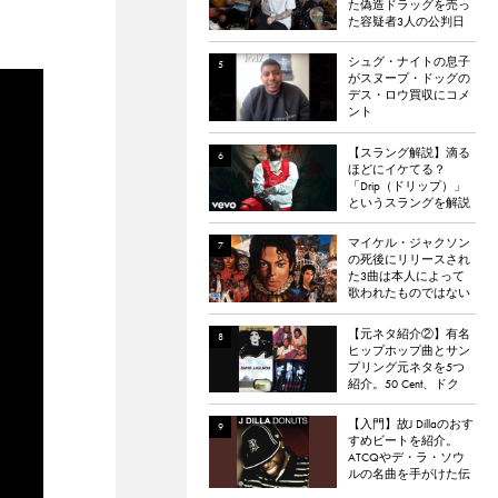
た偽造ドラッグを売っ
た容疑者3人の公判日
が決定。
シュグ・ナイトの息子
がスヌープ・ドッグの
デス・ロウ買収にコメ
ント
【スラング解説】滴る
ほどにイケてる？
「Drip（ドリップ）」
というスラングを解説
マイケル・ジャクソン
の死後にリリースされ
た3曲は本人によって
歌われたものではない
と報道される
【元ネタ紹介②】有名
ヒップホップ曲とサン
プリング元ネタを5つ
紹介。50 Cent、ドク
ター・ドレー、
ATCQ、タイラー・
【入門】故J Dillaのおす
ザ・クリエイターなど
すめビートを紹介。
ATCQやデ・ラ・ソウ
ルの名曲を手がけた伝
説のプロデューサー