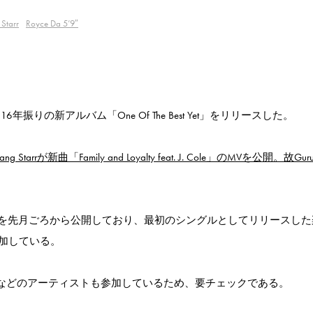
Starr
Royce Da 5’9″
6年振りの新アルバム「One Of The Best Yet」をリリースした。
が新曲「Family and Loyalty feat. J. Cole」のMVを公開。故Gu
ての情報を先月ごろから公開しており、最初のシングルとしてリリースし
して参加している。
 5’9″、Ne-Yoなどのアーティストも参加しているため、要チェックである。