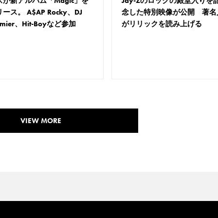
ズが新アルバム「Magic」を
Jay-Zのロックの殿堂入りを
ース。 A$AP Rocky、DJ
念した特別映像が公開 著名
emier、Hit-Boyなど参加
がリリックを読み上げる
VIEW MORE