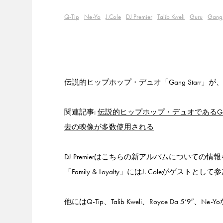
Q-Tip
Ne-Yo
J.Cole
DJ Premier
Talib Kweli
Guru
Gang 
伝説的ヒップホップ・デュオ「Gang Starr」が、1
関連記事:
伝説的ヒップホップ・デュオであるGang Starr
去の映像が多数使用される
DJ Premierはこちらの新アルバムについ
「Family & Loyalty」にはJ. Coleがゲストと
他にはQ-Tip、Talib Kweli、Royce Da