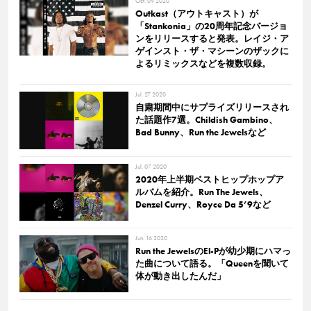
Oct. 09 2020
Outkast（アウトキャスト）が
「Stankonia」の20周年記念バージョ
ンをリリースすると発表。レイジ・ア
ゲインスト・ザ・マシーンのザックに
よるリミックスなどを複数収録。
Jul. 27 2020
自粛期間中にサプライズリリースされ
た話題作7選。Childish Gambino、
Bad Bunny、Run the Jewelsなど
Jul. 07 2020
2020年上半期ベストヒップホップア
ルバムを紹介。Run The Jewels、
Denzel Curry、Royce Da 5’9など
Jun. 16 2020
Run the JewelsのEl-Pが幼少期にハマっ
た曲について語る。「Queenを聞いて
体が動き出したんだ」