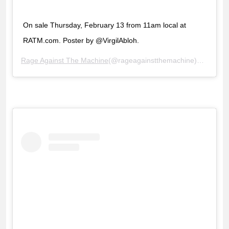
On sale Thursday, February 13 from 11am local at
RATM.com. Poster by @VirgilAbloh.
Rage Against The Machine
(@rageagainstthemachine)がシェアした投稿 –