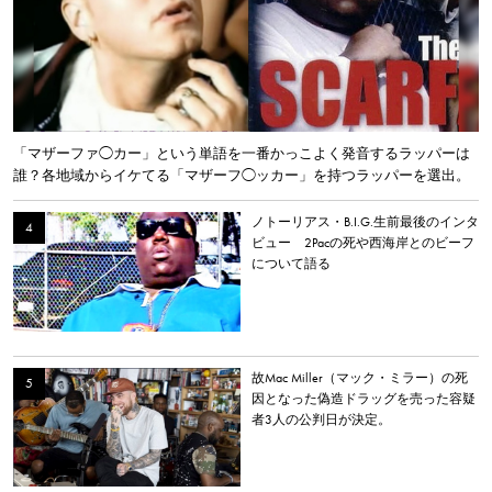
「マザーファ◯カー」という単語を一番かっこよく発音するラッパーは
誰？各地域からイケてる「マザーフ◯ッカー」を持つラッパーを選出。
ノトーリアス・B.I.G.生前最後のインタ
ビュー 2Pacの死や西海岸とのビーフ
について語る
故Mac Miller（マック・ミラー）の死
因となった偽造ドラッグを売った容疑
者3人の公判日が決定。