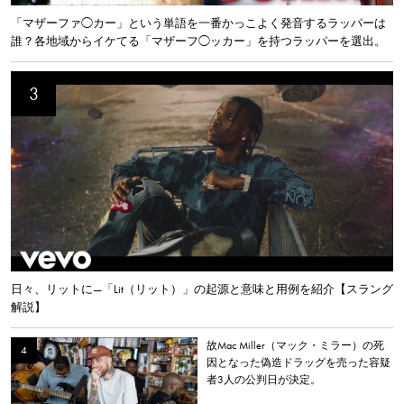
「マザーファ◯カー」という単語を一番かっこよく発音するラッパーは
誰？各地域からイケてる「マザーフ◯ッカー」を持つラッパーを選出。
日々、リットに—「Lit（リット）」の起源と意味と用例を紹介【スラング
解説】
故Mac Miller（マック・ミラー）の死
因となった偽造ドラッグを売った容疑
者3人の公判日が決定。