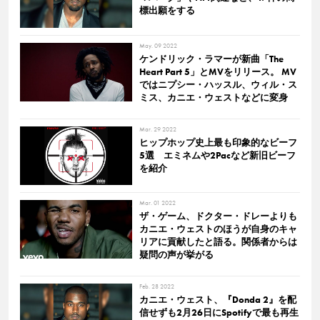
標出願をする
May. 09 2022
ケンドリック・ラマーが新曲「The
Heart Part 5」とMVをリリース。 MV
ではニプシー・ハッスル、ウィル・ス
ミス、カニエ・ウェストなどに変身
Mar. 29 2022
ヒップホップ史上最も印象的なビーフ
5選 エミネムや2Pacなど新旧ビーフ
を紹介
Mar. 01 2022
ザ・ゲーム、ドクター・ドレーよりも
カニエ・ウェストのほうが自身のキャ
リアに貢献したと語る。関係者からは
疑問の声が挙がる
Feb. 28 2022
カニエ・ウェスト、『Donda 2』を配
信せずも2月26日にSpotifyで最も再生