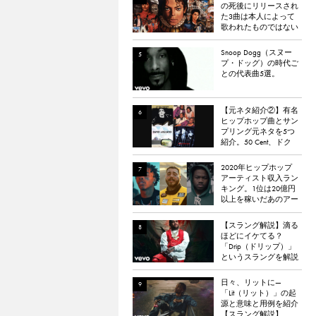
の死後にリリースされ
た3曲は本人によって
歌われたものではない
と報道される
Snoop Dogg（スヌー
プ・ドッグ）の時代ご
との代表曲5選。
【元ネタ紹介②】有名
ヒップホップ曲とサン
プリング元ネタを5つ
紹介。50 Cent、ドク
ター・ドレー、
ATCQ、タイラー・
2020年ヒップホップ
ザ・クリエイターなど
アーティスト収入ラン
キング。1位は20億円
以上を稼いだあのアー
ティスト
【スラング解説】滴る
ほどにイケてる？
「Drip（ドリップ）」
というスラングを解説
日々、リットに—
「Lit（リット）」の起
源と意味と用例を紹介
【スラング解説】