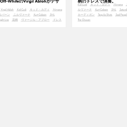
ff-WhiteのVirgil Ablohがデザ
柄のドレスで演奏。
Kid Cudi
キッド・カディ
Nirvana
Virgil Abloh
Kid Cudi
キッド・カディ
Nirvana
ルヴァーナ
Kurt Cobain
SNL
Saturd
コバーン
ニルヴァーナ
Kurt Cobain
SNL
カーディガン
Tequila Shots
Sad Peopl
ght Live
花柄
ヴァージル・アブロー
ドレス
The Chosen