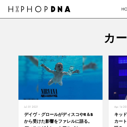
H
カ
Jul. 01 2021
Apr. 14 20
デイヴ・グロールがディスコやR＆B
キッド
から受けた影響をファレルに語る。
カート