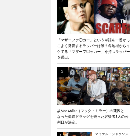
「マザーファ◯カー」という単語を一番かっ
こよく発音するラッパーは誰？各地域からイ
ケてる「マザーフ◯ッカー」を持つラッパー
を選出。
故Mac Miller（マック・ミラー）の死因と
なった偽造ドラッグを売った容疑者3人の公
判日が決定。
マイケル・ジャクソン