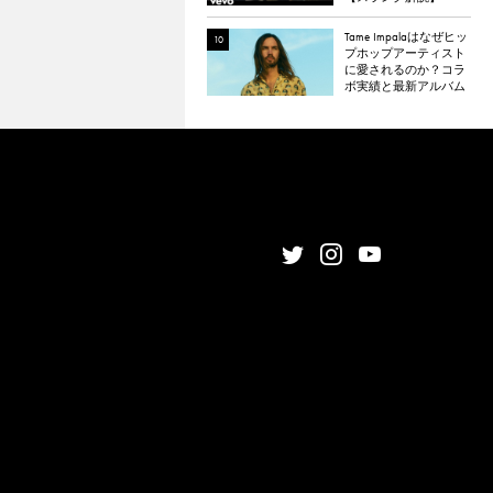
Tame Impalaはなぜヒッ
プホップアーティスト
に愛されるのか？コラ
ボ実績と最新アルバム
『The Slow Rush』から
理由を探る