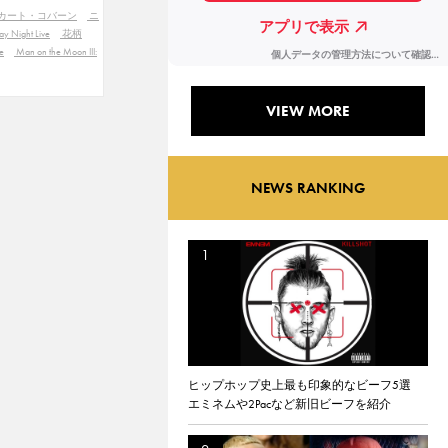
カート・コバーン
ニ
ay Night Live
花柄
e
Man on the Moon III:
VIEW MORE
NEWS RANKING
ヒップホップ史上最も印象的なビーフ5選
エミネムや2Pacなど新旧ビーフを紹介