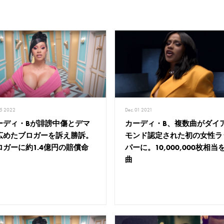
25 2022
Dec. 01 2021
ーディ・Bが誹謗中傷とデマ
カーディ・B、複数曲がダイ
広めたブロガーを訴え勝訴。
モンド認定された初の女性ラ
ロガーに約1.4億円の賠償命
パーに。10,000,000枚相当
曲