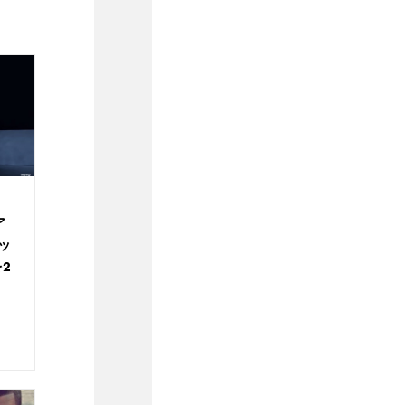
ア
ッ
を2