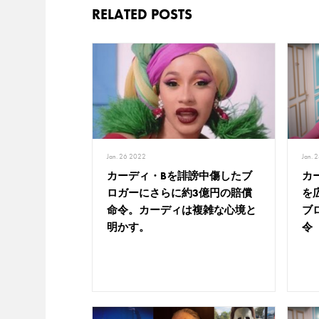
RELATED POSTS
Jan. 
Jan. 26 2022
カ
カーディ・Bを誹謗中傷したブ
を
ロガーにさらに約3億円の賠償
ブ
命令。カーディは複雑な心境と
令
明かす。