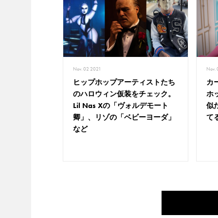
Nov.
Nov. 02 2021
カ
ヒップホップアーティストたち
ホ
のハロウィン仮装をチェック。
似
Lil Nas Xの「ヴォルデモート
て
卿」、リゾの「ベビーヨーダ」
など