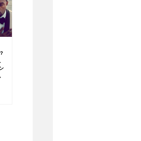
？
、
ン
。