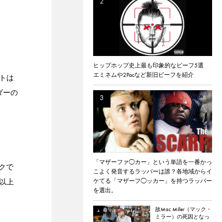
ヒップホップ史上最も印象的なビーフ5選
エミネムや2Pacなど新旧ビーフを紹介
トは
ダーの
「マザーファ◯カー」という単語を一番かっ
ンクで
こよく発音するラッパーは誰？各地域からイ
以上
ケてる「マザーフ◯ッカー」を持つラッパー
を選出。
故Mac Miller（マック・
ミラー）の死因となっ