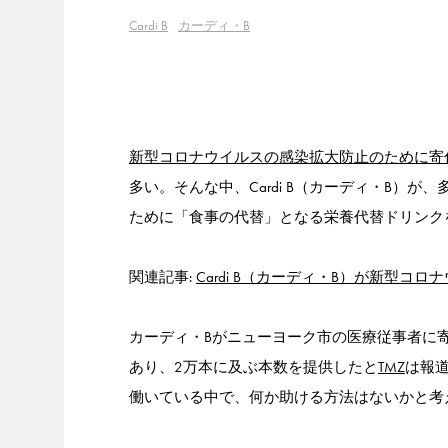
Cardi B
カーディ・B
新型コロナウイルスの感染拡大防止のために寄
多い。そんな中、Cardi B（カーディ・B）
ために「食事の代替」となる栄養代替ドリンク
関連記事:
Cardi B（カーディ・B）が新型
カーディ・Bがニューヨーク市の医療従事者に寄付したのは
あり、2万本に及ぶ本数を提供したと
TMZ
は報
働いている中で、何か助ける方法はないかと考