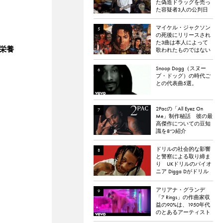
た偽造ドラッグを売っ
た容疑者3人の公判日
が決定。
マイケル・ジャクソン
の死後にリリースされ
た3曲は本人によって
栄養
歌われたものではない
と報道される
Snoop Dogg（スヌー
プ・ドッグ）の時代ご
との代表曲5選。
2Pacの「All Eyez On
Me」制作秘話 彼の最
高傑作についての豆知
識を8つ紹介
ドリルの社会的な影響
と警察による取り締ま
り UKドリルのパイオ
ニア Digga Dがドリル
のポジティブな影響に
ついて語る
アリアナ・グランデ
「7 Rings」の作曲家収
益の90%は、1950年代
のとあるアーティスト
の元に渡っている。元