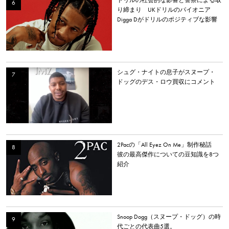
り締まり UKドリルのパイオニア
Digga Dがドリルのポジティブな影響
について語る
シュグ・ナイトの息子がスヌープ・
ドッグのデス・ロウ買収にコメント
2Pacの「All Eyez On Me」制作秘話
彼の最高傑作についての豆知識を8つ
紹介
Snoop Dogg（スヌープ・ドッグ）の時
代ごとの代表曲5選。