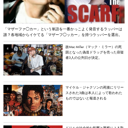
「マザーファ◯カー」という単語を一番かっこよく発音するラッパーは
誰？各地域からイケてる「マザーフ◯ッカー」を持つラッパーを選出。
故Mac Miller（マック・ミラー）の死
因となった偽造ドラッグを売った容疑
者3人の公判日が決定。
マイケル・ジャクソンの死後にリリー
スされた3曲は本人によって歌われた
ものではないと報道される
ドリルの社会的な影響と警察による取