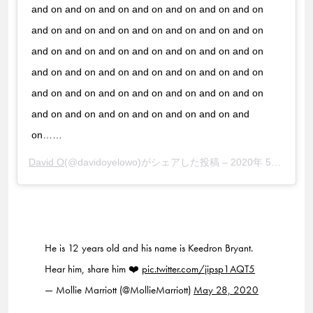
and on and on and on and on and on and on and on
and on and on and on and on and on and on and on
and on and on and on and on and on and on and on
and on and on and on and on and on and on and on
and on and on and on and on and on and on and on
and on and on and on and on and on and on and
on……
David O
(@davidoyelowo)がシェアした投稿 –
2020年 5月月27日午後2時08分PDT
He is 12 years old and his name is Keedron Bryant.
Hear him, share him ❤️
pic.twitter.com/jipsp1AQT5
— Mollie Marriott (@MollieMarriott)
May 28, 2020