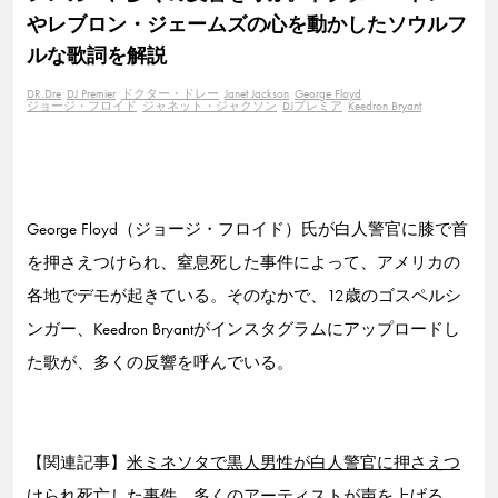
やレブロン・ジェームズの心を動かしたソウルフ
ルな歌詞を解説
DR.Dre
DJ Premier
ドクター・ドレー
Janet Jackson
George Floyd
ジョージ・フロイド
ジャネット・ジャクソン
DJプレミア
Keedron Bryant
George Floyd（ジョージ・フロイド）氏が白人警官に膝で首
を押さえつけられ、窒息死した事件によって、アメリカの
各地でデモが起きている。そのなかで、12歳のゴスペルシ
ンガー、Keedron Bryantがインスタグラムにアップロードし
た歌が、多くの反響を呼んでいる。
【関連記事】
米ミネソタで黒人男性が白人警官に押さえつ
けられ死亡した事件、多くのアーティストが声を上げる。