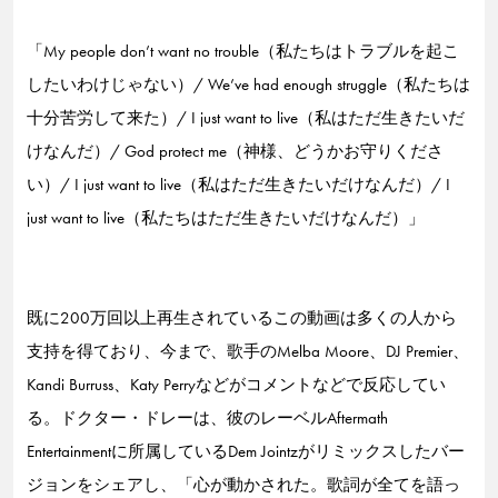
「My people don’t want no trouble（私たちはトラブルを起こ
したいわけじゃない）/ We’ve had enough struggle（私たちは
十分苦労して来た）/ I just want to live（私はただ生きたいだ
けなんだ）/ God protect me（神様、どうかお守りくださ
い）/ I just want to live（私はただ生きたいだけなんだ）/ I
just want to live（私たちはただ生きたいだけなんだ）」
既に200万回以上再生されているこの動画は多くの人から
支持を得ており、今まで、歌手のMelba Moore、DJ Premier、
Kandi Burruss、Katy Perryなどがコメントなどで反応してい
る。ドクター・ドレーは、彼のレーベルAftermath
Entertainmentに所属しているDem Jointzがリミックスしたバー
ジョンをシェアし、「心が動かされた。歌詞が全てを語っ