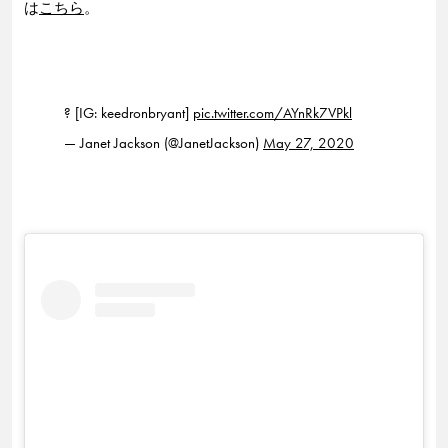
は
こちら
。
? [IG: keedronbryant]
pic.twitter.com/AYnRk7VPkl
— Janet Jackson (@JanetJackson)
May 27, 2020