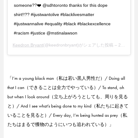
someone??❤️ @sdhtoronto thanks for this dope
shirt!!?? #ijustwantolive #blacklivesmatter
#ijustwannalive #equality #black #blackexcellence
#racism #justice @mstinalawson
Keedron Bryant
(@keedronbryant)がシェアした投稿 –
2020年 5月月26日午後2時01分PDT
「I’m a young black man（私は若い黒人男性だ）/ Doing all
that I can（できることは全力でやっている）/ To stand, oh
but when I look around（立ち上がろうとしても、周りを見る
と）/ And I see what’s being done to my kind（私たちに起きて
いることを見ると）/ Every day, I’m being hunted as prey（私
たちはまるで獲物のようにいつも追われている）」