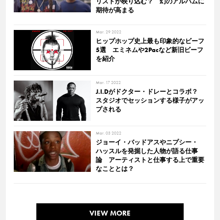
リストが映り込む？ 幻のアルバムに
期待が高まる
Mar. 29 2022
ヒップホップ史上最も印象的なビーフ
5選 エミネムや2Pacなど新旧ビーフ
を紹介
Mar. 17 2022
J.I.Dがドクター・ドレーとコラボ？
スタジオでセッションする様子がアッ
プされる
Mar. 03 2022
ジョーイ・バッドアスやニプシー・
ハッスルを発掘した人物が語る仕事
論 アーティストと仕事する上で重要
なこととは？
VIEW MORE