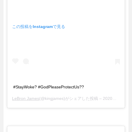
この投稿をInstagramで見る
#StayWoke? #GodPleaseProtectUs??
LeBron James
(@kingjames)がシェアした投稿 –
2020年 5月月27日午後2時25分PDT