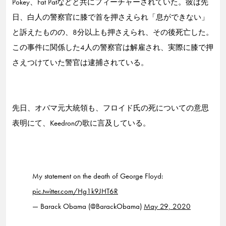
Pokey、Fat Patなどと共にフィーチャーされていた。彼は先
日、白人の警察官に膝で首を押さえられ「息ができない」
と訴えたものの、8分以上も押さえられ、その後死亡した。
この事件に関係した4人の警察官は解雇され、実際に膝で押
さえつけていた警官は逮捕されている。
先日、オバマ元大統領も、フロイド氏の死についての意思
表明にて、Keedronの歌に言及している。
My statement on the death of George Floyd:
pic.twitter.com/Hg1k9JHT6R
— Barack Obama (@BarackObama)
May 29, 2020