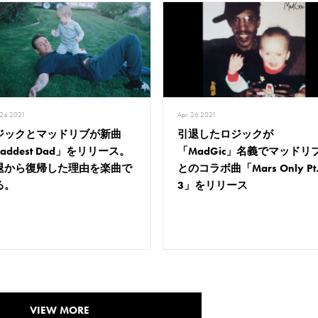
 24 2021
Apr. 26 2021
ジックとマッドリブが新曲
引退したロジックが
addest Dad」をリリース。
「MadGic」名義でマッドリ
退から復帰した理由を楽曲で
とのコラボ曲「Mars Only Pt
る。
3」をリリース
VIEW MORE