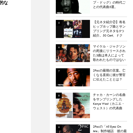
的な
プ・ドッグ）の時代ご
との代表曲5選。
【元ネタ紹介②】有名
ヒップホップ曲とサン
プリング元ネタを5つ
紹介。50 Cent、ドク
ター・ドレー、
ATCQ、タイラー・
マイケル・ジャクソン
ザ・クリエイターなど
の死後にリリースされ
た3曲は本人によって
歌われたものではない
と報道される
2Pacの最期の言葉。亡
くなる直前に彼が警官
に伝えたこととは？
チャカ・カーンの名曲
をサンプリングした
Kanye West（カニエ・
ウェスト）の代表曲
「Through the Wire」。
チャカ本人は「嫌い
だった」と明かす。
2Pacの「All Eyez On
Me」制作秘話 彼の最