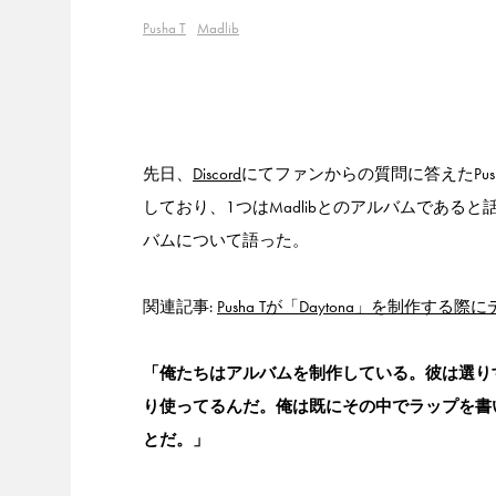
Pusha T
Madlib
先日、
Discord
にてファンからの質問に答えたPu
しており、1つはMadlibとのアルバムであると話
バムについて語った。
関連記事:
Pusha Tが「Daytona」を制
「俺たちはアルバムを制作している。彼は選り
り使ってるんだ。俺は既にその中でラップを書
とだ。」