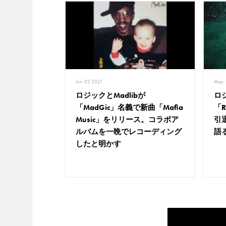
Jun. 02 2021
May.
ロジックとMadlibが
ロ
「MadGic」名義で新曲「Mafia
「R
Music」をリリース。コラボア
引
ルバムを一晩でレコーディング
語
したと明かす