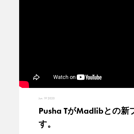
Jun. 19 2020
Pusha TがMadli
す。