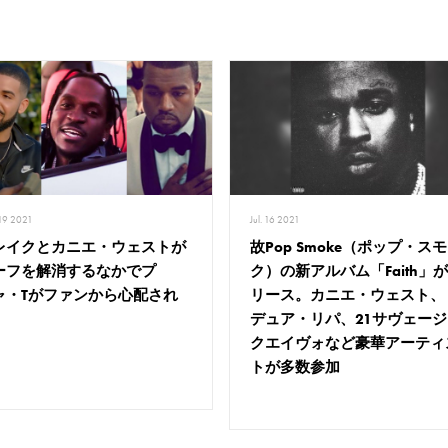
19 2021
Jul. 16 2021
レイクとカニエ・ウェストが
故Pop Smoke（ポップ・ス
ーフを解消するなかでプ
ク）の新アルバム「Faith」
ャ・Tがファンから心配され
リース。カニエ・ウェスト、
デュア・リパ、21サヴェージ
クエイヴォなど豪華アーティ
トが多数参加