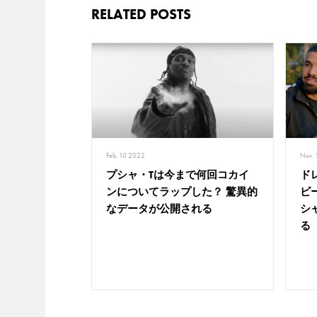
RELATED POSTS
Feb. 10 2022
Nov. 
プシャ・Tは今まで何回コカイ
ド
ンについてラップした？ 驚異的
ビ
なデータが公開される
シ
る