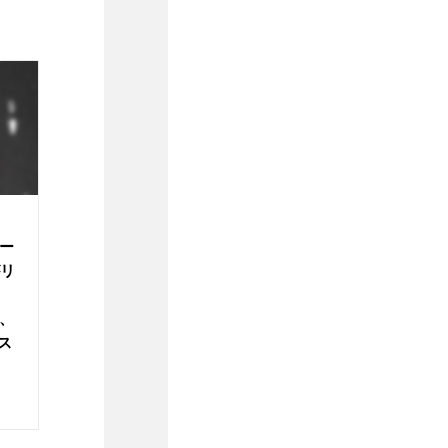
モー
がリ
、
ス