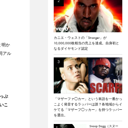
カニエ・ウェストの「Stronger」が
10,000,000枚相当の売上を達成。自身初と
と明か
なるダイヤモンド認定
同アル
っぷ
「マザーファ◯カー」という単語を一番かっ
いこ
こよく発音するラッパーは誰？各地域からイ
ケてる「マザーフ◯ッカー」を持つラッパー
を選出。
Snoop Dogg（スヌー