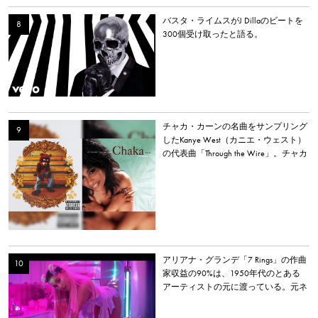
バスタ・ライムスがJ Dillaのビートを
300個受け取ったと語る。
チャカ・カーンの名曲をサンプリング
したKanye West（カニエ・ウェスト）
の代表曲「Through the Wire」。チャカ
本人は「嫌いだった」と明かす。
アリアナ・グランデ「7 Rings」の作曲
家収益の90%は、1950年代のとある
アーティストの元に渡っている。元ネ
タとなった楽曲とは？