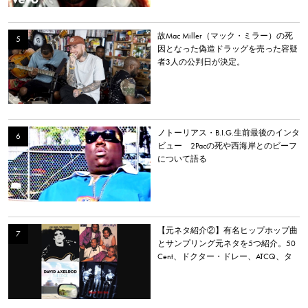
故Mac Miller（マック・ミラー）の死
因となった偽造ドラッグを売った容疑
者3人の公判日が決定。
ノトーリアス・B.I.G.生前最後のインタ
ビュー 2Pacの死や西海岸とのビーフ
について語る
【元ネタ紹介②】有名ヒップホップ曲
とサンプリング元ネタを5つ紹介。50
Cent、ドクター・ドレー、ATCQ、タ
イラー・ザ・クリエイターなど