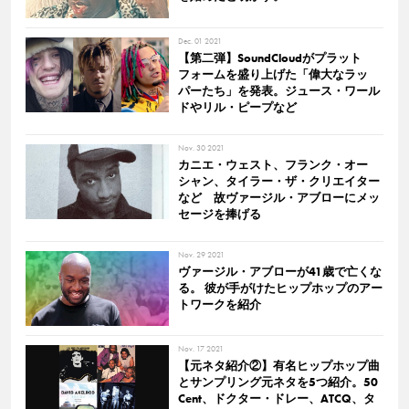
Dec. 01 2021
【第二弾】SoundCloudがプラット
フォームを盛り上げた「偉大なラッ
パーたち」を発表。ジュース・ワール
ドやリル・ピープなど
Nov. 30 2021
カニエ・ウェスト、フランク・オー
シャン、タイラー・ザ・クリエイター
など 故ヴァージル・アブローにメッ
セージを捧げる
Nov. 29 2021
ヴァージル・アブローが41歳で亡くな
る。 彼が手がけたヒップホップのアー
トワークを紹介
Nov. 17 2021
【元ネタ紹介②】有名ヒップホップ曲
とサンプリング元ネタを5つ紹介。50
Cent、ドクター・ドレー、ATCQ、タ