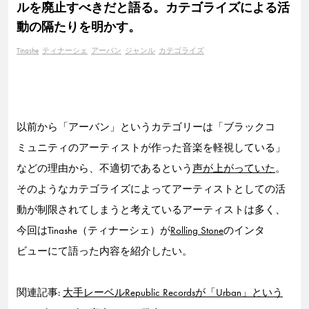
ルを廃止すべきだと語る。カテゴライズによる活
動の隔たりを明かす。
Tinashe
ティナーシェ
アーバン
ジャンル
カテゴライズ
以前から「アーバン」というカテゴリーは「ブラックコ
ミュニティのアーティストが作った音楽を軽視している」
などの理由から、不適切であるという
声が上がっていた
。
そのようなカテゴライズによってアーティストとしての活
動が制限されてしまうと考えているアーティストは多く、
今回はTinashe（ティナーシェ）が
Rolling Stone
のインタ
ビューにて語った内容を紹介したい。
関連記事:
大手レーベルRepublic Recordsが「Urban」という