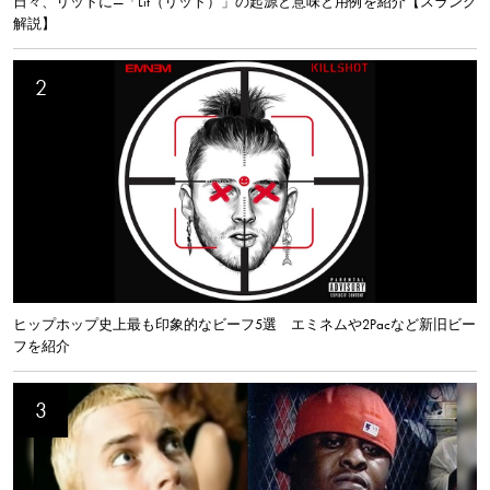
日々、リットに—「Lit（リット）」の起源と意味と用例を紹介【スラング
解説】
ヒップホップ史上最も印象的なビーフ5選 エミネムや2Pacなど新旧ビー
フを紹介