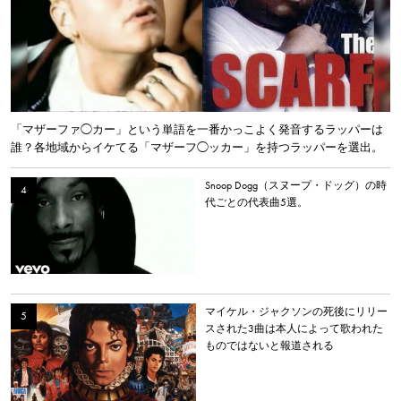
「マザーファ◯カー」という単語を一番かっこよく発音するラッパーは
誰？各地域からイケてる「マザーフ◯ッカー」を持つラッパーを選出。
Snoop Dogg（スヌープ・ドッグ）の時
代ごとの代表曲5選。
マイケル・ジャクソンの死後にリリー
スされた3曲は本人によって歌われた
ものではないと報道される