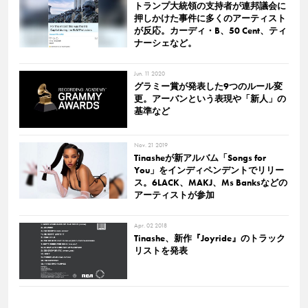
トランプ大統領の支持者が連邦議会に
押しかけた事件に多くのアーティスト
が反応。カーディ・B、50 Cent、ティ
ナーシェなど。
Jun. 11 2020
グラミー賞が発表した9つのルール変
更。アーバンという表現や「新人」の
基準など
Nov. 21 2019
Tinasheが新アルバム「Songs for
You」をインディペンデントでリリー
ス。6LACK、MAKJ、Ms Banksなどの
アーティストが参加
Apr. 02 2018
Tinashe、新作『Joyride』のトラック
リストを発表