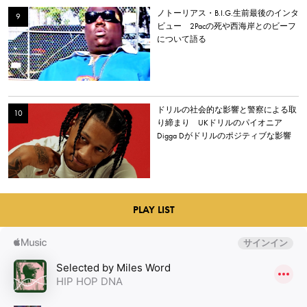
ノトーリアス・B.I.G.生前最後のインタ
ビュー 2Pacの死や西海岸とのビーフ
について語る
ドリルの社会的な影響と警察による取
り締まり UKドリルのパイオニア
Digga Dがドリルのポジティブな影響
について語る
PLAY LIST