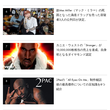
故Mac Miller（マック・ミラー）の死
因となった偽造ドラッグを売った容疑
者3人の公判日が決定。
カニエ・ウェストの「Stronger」が
10,000,000枚相当の売上を達成。自身
初となるダイヤモンド認定
2Pacの「All Eyez On Me」制作秘話
彼の最高傑作についての豆知識を8つ
紹介