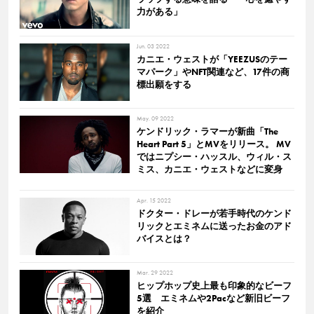
力がある」
Jun. 03 2022
カニエ・ウェストが「YEEZUSのテー
マパーク」やNFT関連など、17件の商
標出願をする
May. 09 2022
ケンドリック・ラマーが新曲「The
Heart Part 5」とMVをリリース。 MV
ではニプシー・ハッスル、ウィル・ス
ミス、カニエ・ウェストなどに変身
Apr. 15 2022
ドクター・ドレーが若手時代のケンド
リックとエミネムに送ったお金のアド
バイスとは？
Mar. 29 2022
ヒップホップ史上最も印象的なビーフ
5選 エミネムや2Pacなど新旧ビーフ
を紹介