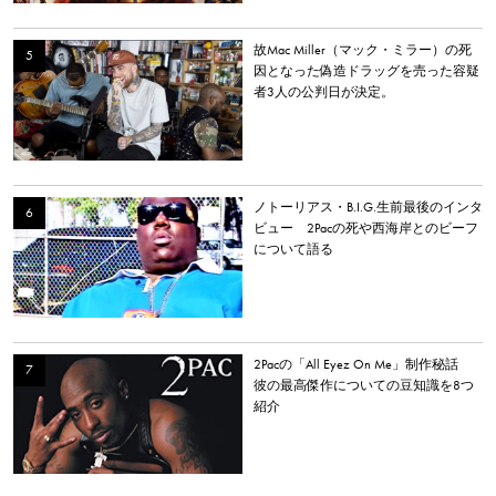
故Mac Miller（マック・ミラー）の死
因となった偽造ドラッグを売った容疑
者3人の公判日が決定。
ノトーリアス・B.I.G.生前最後のインタ
ビュー 2Pacの死や西海岸とのビーフ
について語る
2Pacの「All Eyez On Me」制作秘話
彼の最高傑作についての豆知識を8つ
紹介