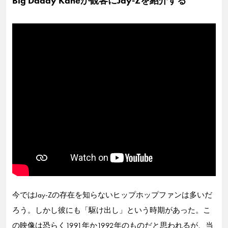
Big Daddy Kaneが観客にJay-Zを紹介する
今ではJay-Zの存在を知らないヒップホップファンは多いだ
ろう。しかし彼にも「駆け出し」という時期があった。こ
の映像は恐らく1991年か1992年のものだと思われるが、当