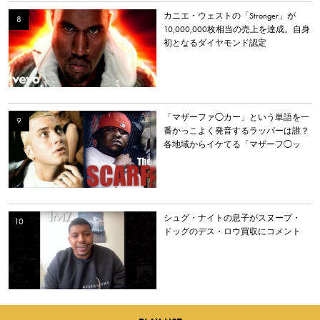
カニエ・ウェストの「Stronger」が
10,000,000枚相当の売上を達成。自身
初となるダイヤモンド認定
「マザーファ◯カー」という単語を一
番かっこよく発音するラッパーは誰？
各地域からイケてる「マザーフ◯ッ
カー」を持つラッパーを選出。
シュグ・ナイトの息子がスヌープ・
ドッグのデス・ロウ買収にコメント