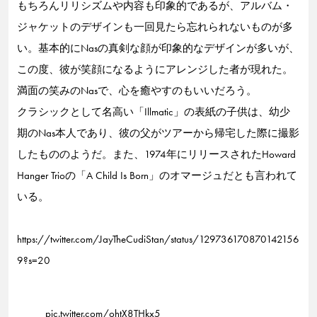
もちろんリリシズムや内容も印象的であるが、アルバム・
ジャケットのデザインも一回見たら忘れられないものが多
い。基本的にNasの真剣な顔が印象的なデザインが多いが、
この度、彼が笑顔になるようにアレンジした者が現れた。
満面の笑みのNasで、心を癒やすのもいいだろう。
クラシックとして名高い「Illmatic」の表紙の子供は、幼少
期のNas本人であり、彼の父がツアーから帰宅した際に撮影
したもののようだ。また、1974年にリリースされたHoward
Hanger Trioの「A Child Is Born」のオマージュだとも言われて
いる。
https://twitter.com/JayTheCudiStan/status/129736170870142156
9?s=20
pic.twitter.com/ohtX8THkx5