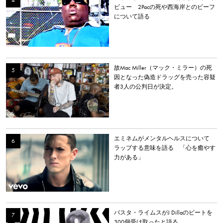
ビュー 2Pacの死や西海岸とのビーフ
について語る
故Mac Miller（マック・ミラー）の死
因となった偽造ドラッグを売った容疑
者3人の公判日が決定。
エミネムがメンタルヘルスについて
ラップする意味を語る 「心を癒やす
力がある」
バスタ・ライムスがJ Dillaのビートを
300個受け取ったと語る。