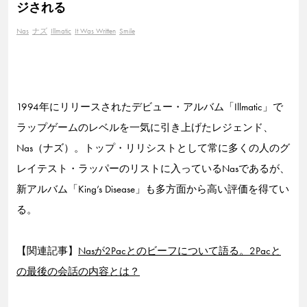
ジされる
Nas
ナズ
Illmatic
It Was Written
Smile
1994年にリリースされたデビュー・アルバム「Illmatic」で
ラップゲームのレベルを一気に引き上げたレジェンド、
Nas（ナズ）。トップ・リリシストとして常に多くの人のグ
レイテスト・ラッパーのリストに入っているNasであるが、
新アルバム「King’s Disease」も多方面から高い評価を得てい
る。
【関連記事】
Nasが2Pacとのビーフについて語る。2Pacと
の最後の会話の内容とは？