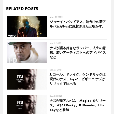
RELATED POSTS
Mar. 01 2022
ジョーイ・バッドアス、制作中の新ア
ルバムがNasに絶賛されたと明かす。
Jan. 11 2022
ナズが語る好きなラッパー、人生の意
味、若いアーティストへのアドバイス
など
Dec. 27 2021
J. コール、ドレイク、ケンドリックは
現代のナズ、Jay-Z、ビギー？ ナズが
リリックで比べる
Dec. 24 2021
ナズが新アルバム「Magic」をリリー
ス。 A$AP Rocky、DJ Premier、Hit-
Boyなど参加