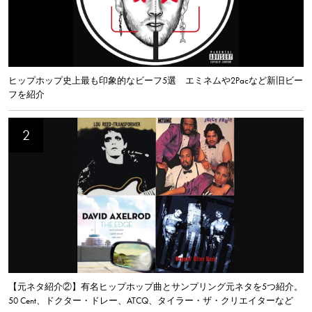
ヒップホップ史上最も印象的なビーフ5選 エミネムや2Pacなど新旧ビー
フを紹介
【元ネタ紹介②】有名ヒップホップ曲とサンプリング元ネタを5つ紹介。
50 Cent、ドクター・ドレー、ATCQ、タイラー・ザ・クリエイターなど