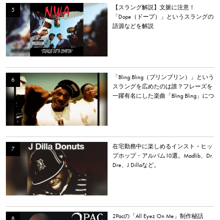
【スラング解説】文脈に注意！
「Dope（ドープ）」というスラングの
語源などを解説
「Bling Bling（ブリンブリン）」という
スラングを広めたのは誰？フレーズを
一躍有名にした楽曲「Bling Bling」につ
いて解説。
在宅勤務中に楽しめるインスト・ヒッ
プホップ・アルバム10選。Madlib、Dr.
Dre、J Dillaなど。
2Pacの「All Eyez On Me」制作秘話