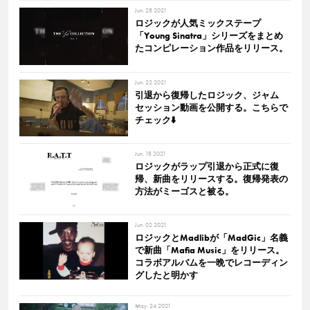
Jun. 28 2021
ロジックが人気ミックステープ
「Young Sinatra」シリーズをまとめ
たコンピレーション作品をリリース。
Jun. 22 2021
引退から復帰したロジック、ジャム
セッション動画を公開する。こちらで
チェック⬇️
Jun. 18 2021
ロジックがラップ引退から正式に復
帰、新曲をリリースする。復帰発表の
方法がミーゴスと被る。
Jun. 02 2021
ロジックとMadlibが「MadGic」名義
で新曲「Mafia Music」をリリース。
コラボアルバムを一晩でレコーディン
グしたと明かす
May. 24 2021