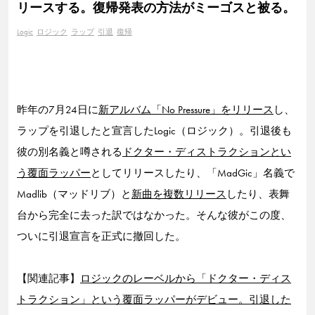
リースする。復帰発表の方法がミーゴスと被る。
Logic
ロジック
ラップ
引退
復帰
昨年の7月24日に
新アルバム「No Pressure」をリリース
し、
ラップを引退したと宣言したLogic（ロジック）。引退後も
彼の別名義と噂される
ドクター・ディストラクションとい
う覆面ラッパー
としてリリースしたり、「MadGic」名義で
Madlib（マッドリブ）と
新曲を複数リリース
したり、表舞
台から完全に去った訳ではなかった。そんな彼がこの度、
ついに引退宣言を正式に撤回した。
【関連記事】
ロジックのレーベルから「ドクター・ディス
トラクション」という覆面ラッパーがデビュー。引退した