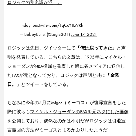
ロジックの別名説が浮上。
Friday.
pic.twitter.com/FqCcYTLWRh
— BobbyBullet (@Logic301)
June 17, 2021
ロジックは先日、ツイッターにて
「俺は戻ってきた」
と声
明を発表している。こちらの文章は、1995年にマイケル・
ジョーダンがNBA復帰を発表した際に各メディアに送信し
たFAXが元となっており、ロジックは声明と共に
「金曜
日。」
とツイートをしている。
ちなみに今年の5月にMigos（ミーゴス）が復帰宣言をした
際に彼らも
マイケル・ジョーダンのFAXを元ネタにした画像
を公開
しており、偶然なのかは不明だがロジックは引退宣
言撤回の方法がミーゴスとまるかぶりしたようだ。