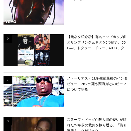
【元ネタ紹介②】有名ヒップホップ曲
とサンプリング元ネタを5つ紹介。50
Cent、ドクター・ドレー、ATCQ、タ
イラー・ザ・クリエイターなど
ノトーリアス・B.I.G.生前最後のインタ
ビュー 2Pacの死や西海岸とのビーフ
について語る
スヌープ・ドッグが殺人罪の疑いが晴
れた24年前の裁判を振り返る。「俺も
家族も、ただ祈った」