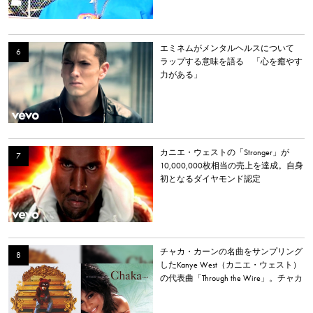
エミネムがメンタルヘルスについて
ラップする意味を語る 「心を癒やす
力がある」
カニエ・ウェストの「Stronger」が
10,000,000枚相当の売上を達成。自身
初となるダイヤモンド認定
チャカ・カーンの名曲をサンプリング
したKanye West（カニエ・ウェスト）
の代表曲「Through the Wire」。チャカ
本人は「嫌いだった」と明かす。