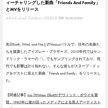
ィーチャリングした新曲「Friends And Family」
とMVをリリース
スヌープ・ドッグ
アイズレー・ブラザーズ
新曲
The Isley Brothers
先日Earth, Wind, and FireとのVerzuzバトルで、往年の名曲た
ちを披露したアイズレー・ブラザーズ。2010年代ではケン
ドリック・ラマーの「i」でもサンプリングされており、現
代でも影響は計り知れない。そんな彼らがスヌープ・ドッ
グをゲストに迎えた新曲「Friends and Family」をリリースし
た。
【関連記事】
Ice-TやMissy Elliottがデヴィッド・ボウイを賞
賛。1983年に彼が語ったメディアによる黒人アーティスト