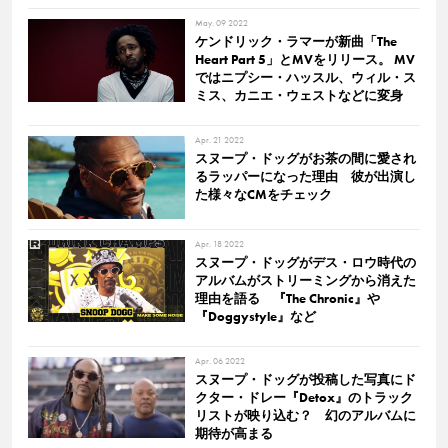
May. 09 2022
ケンドリック・ラマーが新曲「The
Heart Part 5」とMVをリリース。 MV
ではニプシー・ハッスル、ウィル・ス
ミス、カニエ・ウェストなどに変身
Apr. 21 2022
スヌープ・ドッグがお茶の間に愛され
るラッパーになった理由 彼が出演し
た様々なCMをチェック
Apr. 18 2022
スヌープ・ドッグがデス・ロウ時代の
アルバムがストリーミングから消えた
理由を語る 『The Chronic』や
『Doggystyle』など
Apr. 06 2022
スヌープ・ドッグが投稿した写真にド
クター・ドレー『Detox』のトラック
リストが映り込む？ 幻のアルバムに
期待が高まる