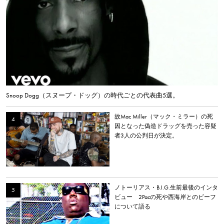
Snoop Dogg（スヌープ・ドッグ）の時代ごとの代表曲5選。
故Mac Miller（マック・ミラー）の死
因となった偽造ドラッグを売った容疑
者3人の公判日が決定。
ノトーリアス・B.I.G.生前最後のインタ
ビュー 2Pacの死や西海岸とのビーフ
について語る