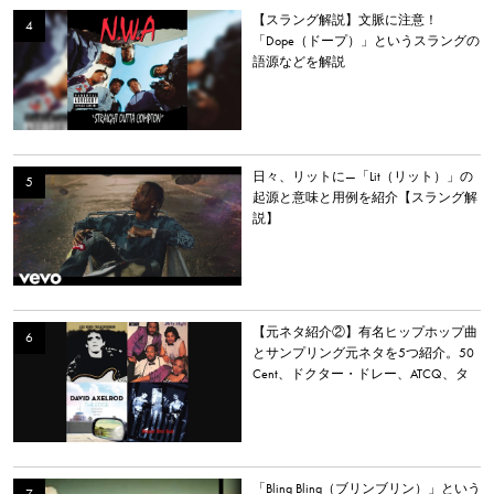
【スラング解説】文脈に注意！
「Dope（ドープ）」というスラングの
語源などを解説
日々、リットに—「Lit（リット）」の
起源と意味と用例を紹介【スラング解
説】
【元ネタ紹介②】有名ヒップホップ曲
とサンプリング元ネタを5つ紹介。50
Cent、ドクター・ドレー、ATCQ、タ
イラー・ザ・クリエイターなど
「Bling Bling（ブリンブリン）」という