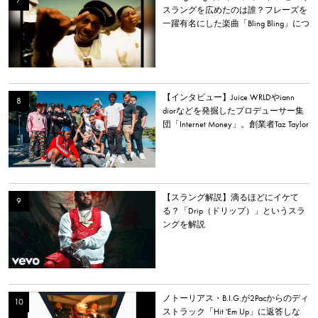
スラングを広めたのは誰？フレーズを
一躍有名にした楽曲「Bling Bling」につ
いて解説。
【インタビュー】Juice WRLDやiann
diorなどを発掘したプロデューサー集
団「Internet Money」。創業者Taz Taylor
が新アルバム、プロデュース、音楽業
界について語る。
【スラング解説】滴るほどにイケて
る？「Drip（ドリップ）」というスラ
ングを解説
ノトーリアス・B.I.G.が2Pacからのディ
ストラック「Hit 'Em Up」に返答しな