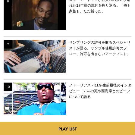
れた24年前の裁判を振り返る。「俺も
家族も、ただ祈った」
サンプリングの許可を取るスペシャリ
ストが語る。サンプル使用許可のフ
ロー、許可を出さないアーティスト、
エミネムやドレイクの例など
ノトーリアス・B.I.G.生前最後のインタ
ビュー 2Pacの死や西海岸とのビーフ
について語る
PLAY LIST