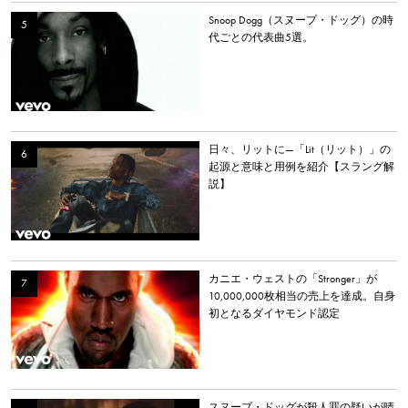
Snoop Dogg（スヌープ・ドッグ）の時
代ごとの代表曲5選。
日々、リットに—「Lit（リット）」の
起源と意味と用例を紹介【スラング解
説】
カニエ・ウェストの「Stronger」が
10,000,000枚相当の売上を達成。自身
初となるダイヤモンド認定
スヌープ・ドッグが殺人罪の疑いが晴