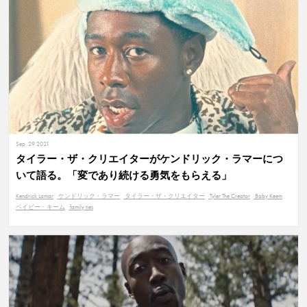
Sep. 29 2021
タイラー・ザ・クリエイターがケンドリック・ラマーにつ
いて語る。「変であり続ける勇気をもらえる」
Kendrick Lamar
ケンドリック・ラマー
タイラー・ザ・クリエイター
Tyler The Creator
Baby Keem
ベイビー・キーム
family ties