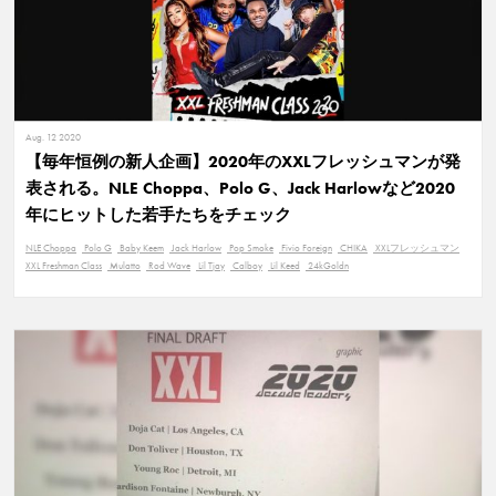
Aug. 12 2020
【毎年恒例の新人企画】2020年のXXLフレッシュマンが発
表される。NLE Choppa、Polo G、Jack Harlowなど2020
年にヒットした若手たちをチェック
NLE Choppa
Polo G
Baby Keem
Jack Harlow
Pop Smoke
Fivio Foreign
CHIKA
XXLフレッシュマン
XXL Freshman Class
Mulatto
Rod Wave
Lil Tjay
Calboy
Lil Keed
24kGoldn