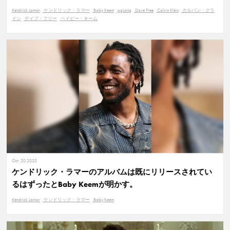
Kendrick Lamar
ケンドリック・ラマー
Baby Keem
pgLang
Dave Free
Calvin Klein
カルバン・クラ
イン
デイブ・フリー
ベイビー・キーム
Oct. 20 2020
ケンドリック・ラマーのアルバムは既にリリースされてい
るはずったとBaby Keemが明かす。
Kendrick Lamar
ケンドリック・ラマー
Baby Keem