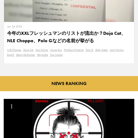
Jan. 06 2020
今年のXXLフレッシュマンのリストが流出か？Doja Cat、
NLE Choppa、Polo Gなどの名前が挙がる
NLE Choppa
Doja Cat
Don Toliver
Young Roc
Pardison Fontaine
Polo G
Baby Keem
Jack Harlow
BigKlit
Benny the Butcher
Bbymutha
Pop Smoke
NEWS RANKING