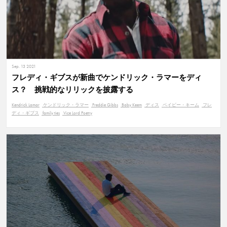
Sep. 13 2021
フレディ・ギブスが新曲でケンドリック・ラマーをディ
ス？ 挑戦的なリリックを披露する
Kendrick Lamar
ケンドリック・ラマー
Freddie Gibbs
Baby Keem
ディス
ベイビー・キーム
フレ
ディ・ギブス
family ties
Vice Lord Poetry