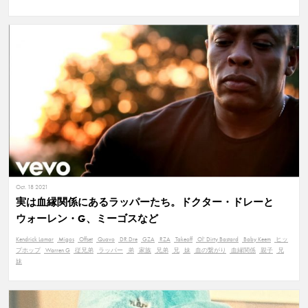
Oct. 18 2021
実は血縁関係にあるラッパーたち。ドクター・ドレーと
ウォーレン・G、ミーゴスなど
Kendrick Lamar
Migos
Offset
Quavo
DR.Dre
GZA
RZA
Takeoff
Ol' Dirty Bastard
Baby Keem
ヒッ
プホップ
Warren G
従兄弟
ラッパー
弟
家族
兄弟
兄
妹
血の繋がり
血縁関係
親子
兄
妹