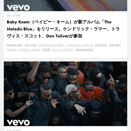
Sep. 10 2021
Baby Keem（ベイビー・キーム）が新アルバム「The
Melodic Blue」をリリース。ケンドリック・ラマー、トラ
ヴィス・スコット、Don Toliverが参加
Kendrick Lamar
Travis Scott
ケンドリック・ラマー
トラヴィス・スコット
Don Toliver
Baby Keem
アルバム
ベイビー・キーム
従兄弟
ドン・トリヴァー
The Melodic Blue
Aug. 27 2021