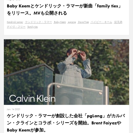
Baby Keemとケンドリック・ラマーが新曲「family ties」
をリリース。MVも公開される
Kendrick Lamar
ケンドリック・ラマー
Baby Keem
pgLang
Dave Free
ベイビー・キーム
従兄弟
デイヴ・フリー
family ties
Jan. 14 2021
ケンドリック・ラマーが創設した会社「pgLang」がカルバ
ン・クラインとコラボ・シリーズを開始。Brent Faiyazや
Baby Keemが参加。