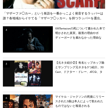
「マザーファ◯カー」という単語を一番かっこよく発音するラッパーは
誰？各地域からイケてる「マザーフ◯ッカー」を持つラッパーを選出。
XXXTentacionの死について書かれた本で
明かされた真実。殺害の理由やボ
ディーガードを雇わなかった理由な
ど。
【元ネタ紹介②】有名ヒップホップ曲
とサンプリング元ネタを5つ紹介。50
Cent、ドクター・ドレー、ATCQ、タ
イラー・ザ・クリエイターなど
マイケル・ジャクソンの死後にリリー
スされた3曲は本人によって歌われた
ものではないと報道される