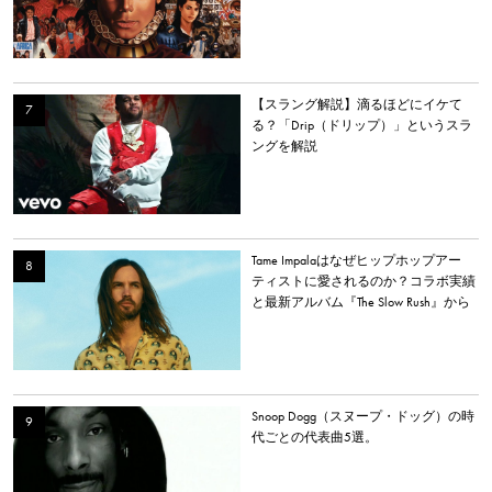
【スラング解説】滴るほどにイケて
る？「Drip（ドリップ）」というスラ
ングを解説
Tame Impalaはなぜヒップホップアー
ティストに愛されるのか？コラボ実績
と最新アルバム『The Slow Rush』から
理由を探る
Snoop Dogg（スヌープ・ドッグ）の時
代ごとの代表曲5選。