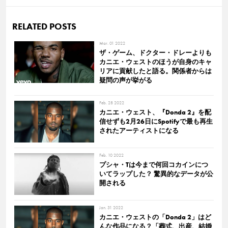
RELATED POSTS
Mar. 01 2022
ザ・ゲーム、ドクター・ドレーよりも
カニエ・ウェストのほうが自身のキャ
リアに貢献したと語る。関係者からは
疑問の声が挙がる
Feb. 28 2022
カニエ・ウェスト、『Donda 2』を配
信せずも2月26日にSpotifyで最も再生
されたアーティストになる
Feb. 10 2022
プシャ・Tは今まで何回コカインにつ
いてラップした？ 驚異的なデータが公
開される
Jan. 31 2022
カニエ・ウェストの「Donda 2」はど
んな作品になる？「葬式、出産、結婚