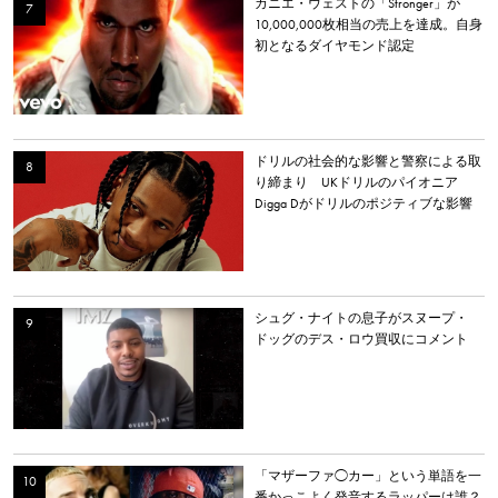
カニエ・ウェストの「Stronger」が
10,000,000枚相当の売上を達成。自身
初となるダイヤモンド認定
ドリルの社会的な影響と警察による取
り締まり UKドリルのパイオニア
Digga Dがドリルのポジティブな影響
について語る
シュグ・ナイトの息子がスヌープ・
ドッグのデス・ロウ買収にコメント
「マザーファ◯カー」という単語を一
番かっこよく発音するラッパーは誰？