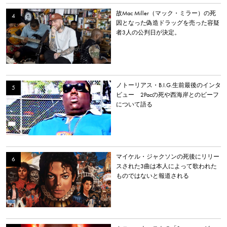
故Mac Miller（マック・ミラー）の死
因となった偽造ドラッグを売った容疑
者3人の公判日が決定。
ノトーリアス・B.I.G.生前最後のインタ
ビュー 2Pacの死や西海岸とのビーフ
について語る
マイケル・ジャクソンの死後にリリー
スされた3曲は本人によって歌われた
ものではないと報道される