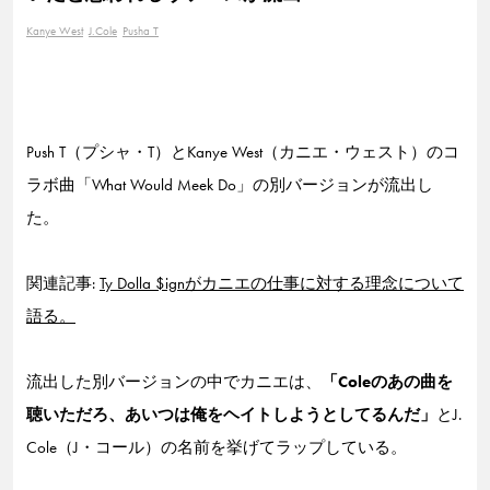
Kanye West
J.Cole
Pusha T
Push T（プシャ・T）とKanye West（カニエ・ウェスト）のコ
ラボ曲「What Would Meek Do」の別バージョンが流出し
た。
関連記事:
Ty Dolla $ignがカニエの仕事に対する理念について
語る。
流出した別バージョンの中でカニエは、
「Coleのあの曲を
聴いただろ、あいつは俺をヘイトしようとしてるんだ」
とJ.
Cole（J・コール）の名前を挙げてラップしている。