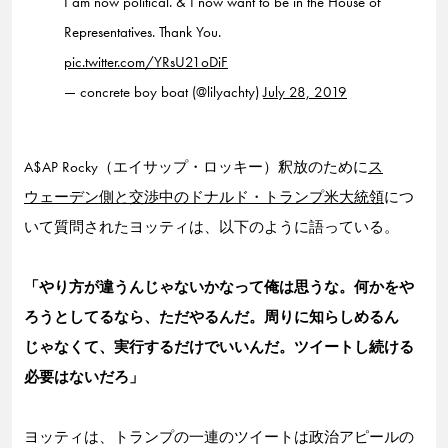
I am now political. & I now want to be in the House of
Representatives. Thank You.
pic.twitter.com/YRsU21oDiF
— concrete boy boat (@lilyachty)
July 28, 2019
A$AP Rocky（エイサップ・ロッキー）釈放のために
ス
ウェーデン側と交渉中のドナルド・トランプ米大統領
につ
いて質問されたヨッティは、以下のように語っている。
「やり方が違うんじゃないかなって俺は思うな。何かをや
ろうとしてるなら、ただやるんだ。周りに知らしめるん
じゃなくて、実行するだけでいいんだ。ツイートし続ける
必要はないだろ」
ヨッティは、トランプの一連のツイートは政治アピールの