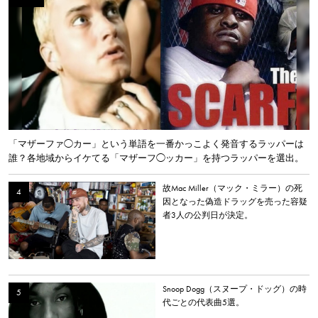
「マザーファ◯カー」という単語を一番かっこよく発音するラッパーは
誰？各地域からイケてる「マザーフ◯ッカー」を持つラッパーを選出。
故Mac Miller（マック・ミラー）の死
因となった偽造ドラッグを売った容疑
者3人の公判日が決定。
Snoop Dogg（スヌープ・ドッグ）の時
代ごとの代表曲5選。