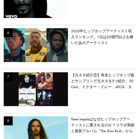
2020年ヒップホップアーティスト収
入ランキング。1位は20億円以上を稼
いだあのアーティスト
【元ネタ紹介②】有名ヒップホップ曲
とサンプリング元ネタを5つ紹介。50
Cent、ドクター・ドレー、ATCQ、タ
イラー・ザ・クリエイターなど
Tame Impalaはなぜヒップホップアー
ティストに愛されるのか？コラボ実績
と最新アルバム『The Slow Rush』から
理由を探る