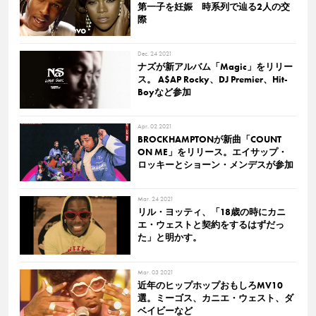
第一子を妊娠 時系列で辿る2人の交
際
Dec. 24 2021
ナズが新アルバム「Magic」をリリー
ス。 A$AP Rocky、DJ Premier、Hit-
Boyなど参加
Apr. 02 2021
BROCKHAMPTONが新曲「COUNT
ON ME」をリリース。エイサップ・
ロッキーとショーン・メンデスが参加
Mar. 24 2021
リル・ヨッティ、「18歳の時にカニ
エ・ウェストと契約をするはずだっ
た」と明かす。
Mar. 03 2021
近年のヒップホップおもしろMV10
選。ミーゴス、カニエ・ウェスト、ダ
ベイビーなど