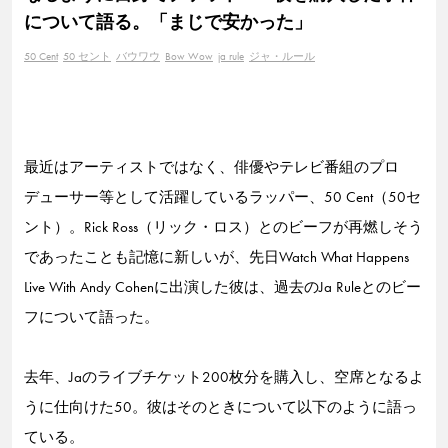
について語る。「まじで安かった」
50 Cent
50 セント
バウワウ
Bow Wow
ja rule
ジャ・ルール
最近はアーティストではなく、俳優やテレビ番組のプロ
デューサー等として活躍しているラッパー、50 Cent（50セ
ント）。Rick Ross（リック・ロス）とのビーフが再燃しそう
であったことも記憶に新しいが、先日Watch What Happens
Live With Andy Cohenに出演した彼は、過去のJa Ruleとのビー
フについて語った。
去年、Jaのライブチケット200枚分を購入し、空席となるよ
うに仕向けた50。彼はそのときについて以下のように語っ
ている。