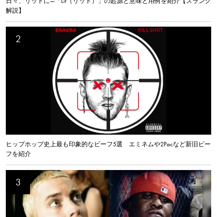
日々、リットに—「Lit（リット）」の起源と意味と用例を紹介【スラング
解説】
ヒップホップ史上最も印象的なビーフ5選 エミネムや2Pacなど新旧ビー
フを紹介