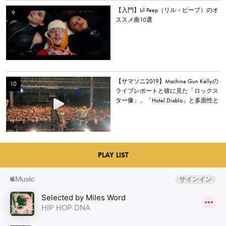
【入門】Lil Peep（リル・ピープ）のオ
ススメ曲10選
【サマソニ2019】Machine Gun Kellyの
ライブレポートと彼に見た「ロックス
ター像」。「Hotel Diablo」と多面性と
心の居場所
PLAY LIST