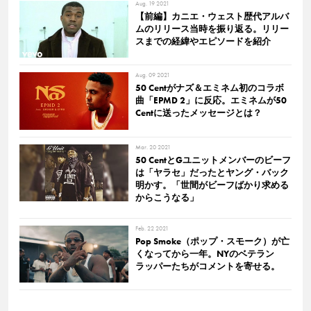
Aug. 19 2021
【前編】カニエ・ウェスト歴代アルバ
ムのリリース当時を振り返る。リリー
スまでの経緯やエピソードを紹介
Aug. 09 2021
50 Centがナズ＆エミネム初のコラボ
曲「EPMD 2」に反応。エミネムが50
Centに送ったメッセージとは？
Mar. 20 2021
50 CentとGユニットメンバーのビーフ
は「ヤラセ」だったとヤング・バック
明かす。「世間がビーフばかり求める
からこうなる」
Feb. 22 2021
Pop Smoke（ポップ・スモーク）が亡
くなってから一年。NYのベテラン
ラッパーたちがコメントを寄せる。