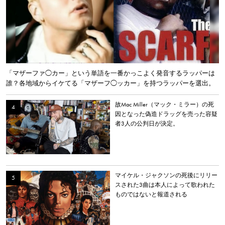
「マザーファ◯カー」という単語を一番かっこよく発音するラッパーは
誰？各地域からイケてる「マザーフ◯ッカー」を持つラッパーを選出。
故Mac Miller（マック・ミラー）の死
因となった偽造ドラッグを売った容疑
者3人の公判日が決定。
マイケル・ジャクソンの死後にリリー
スされた3曲は本人によって歌われた
ものではないと報道される