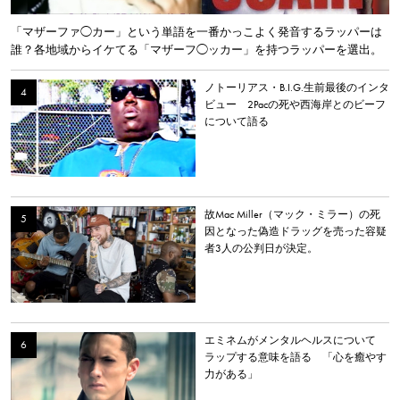
「マザーファ◯カー」という単語を一番かっこよく発音するラッパーは
誰？各地域からイケてる「マザーフ◯ッカー」を持つラッパーを選出。
ノトーリアス・B.I.G.生前最後のインタ
ビュー 2Pacの死や西海岸とのビーフ
について語る
故Mac Miller（マック・ミラー）の死
因となった偽造ドラッグを売った容疑
者3人の公判日が決定。
エミネムがメンタルヘルスについて
ラップする意味を語る 「心を癒やす
力がある」