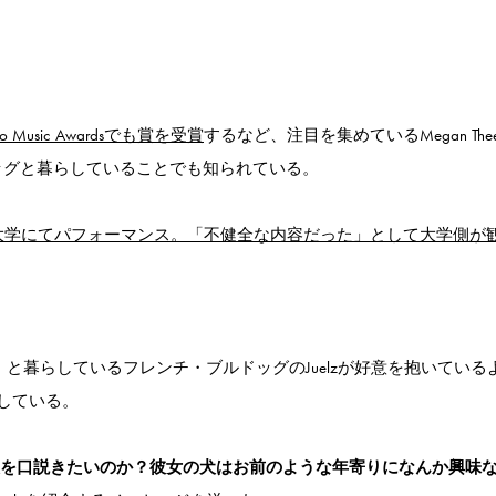
deo Music Awardsでも賞を受賞
するなど、注目を集めているMegan The
ブルドッグと暮らしていることでも知られている。
グ）が大学にてパフォーマンス。「不健全な内容だった」として大学側が
ッグ）と暮らしているフレンチ・ブルドッグのJuelzが好意を抱いている
している。
nのところの犬を口説きたいのか？彼女の犬はお前のような年寄りになんか興味