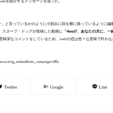
にJuelzを紹介するメッセージを送った。
ノー」と言っているかのように小刻みに顔を横に振っているように編
は、スヌープ・ドッグが投稿した動画に
「4oeが、あなたの犬に、一
意味深なコメントをしているため、Juelzの恋は色々な意味で叶わな
source=ig_embed&utm_campaign=dlfix
Twitter
Google
Line