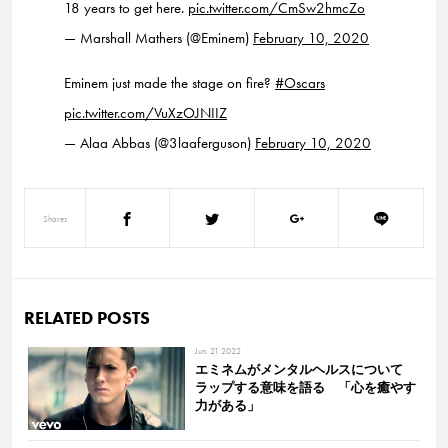
18 years to get here.
pic.twitter.com/CmSw2hmcZo
— Marshall Mathers (@Eminem)
February 10, 2020
Eminem just made the stage on fire?
#Oscars
pic.twitter.com/VuXzOJNIIZ
— Alaa Abbas (@3laaferguson)
February 10, 2020
Shares
RELATED POSTS
Jun. 21 2022
エミネムがメンタルヘルスについて
ラップする意味を語る 「心を癒やす
力がある」