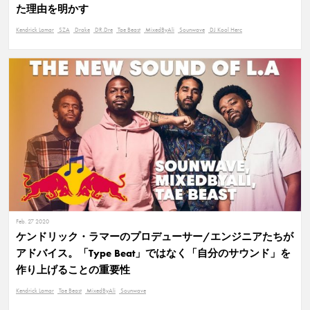
た理由を明かす
Kendrick Lamar
SZA
Drake
DR.Dre
Tae Beast
MixedByAli
Sounwave
DJ Kool Herc
Feb. 27 2020
ケンドリック・ラマーのプロデューサー/エンジニアたちが
アドバイス。「Type Beat」ではなく「自分のサウンド」を
作り上げることの重要性
Kendrick Lamar
Tae Beast
MixedByAli
Sounwave