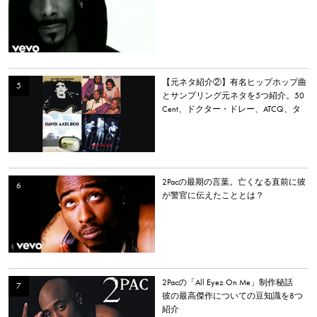
【元ネタ紹介②】有名ヒップホップ曲
とサンプリング元ネタを5つ紹介。50
Cent、ドクター・ドレー、ATCQ、タ
イラー・ザ・クリエイターなど
2Pacの最期の言葉。亡くなる直前に彼
が警官に伝えたこととは？
2Pacの「All Eyez On Me」制作秘話
彼の最高傑作についての豆知識を8つ
紹介