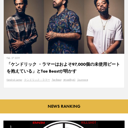
Feb. 27 2019
「ケンドリック ・ラマーはおよそ97,000個の未使用ビート
を抱えている」とTae Beastが明かす
Kendrick Lamar
ケンドリック・ラマー
Tae Beast
MixedByAli
Sounwave
NEWS RANKING