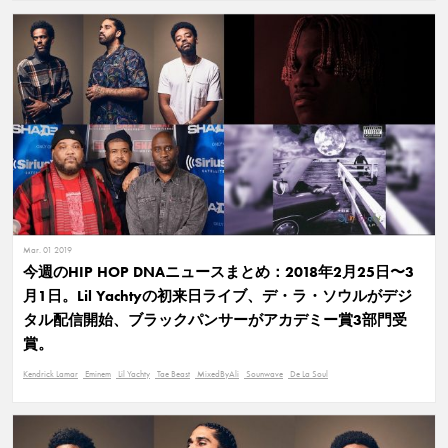
Mar. 01 2019
今週のHIP HOP DNAニュースまとめ：2018年2月25日〜3
月1日。Lil Yachtyの初来日ライブ、デ・ラ・ソウルがデジ
タル配信開始、ブラックパンサーがアカデミー賞3部門受
賞。
Kendrick Lamar
Eminem
Lil Yachty
Tae Beast
MixedByAli
Sounwave
De La Soul