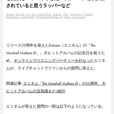
されていると思うラッパーなど
Eminem
50 Cent
エミネム
Kool G Rap
Redman
2Pac
Young M.A
OutKast
Beastie Boys
André 3000
The Marshall Mathers LP
Treach
Kxng Crook
リリース20周年を迎えたEminem（エミネム）の「The
Marshall Mathers LP」。大ヒットアルバムの記念日を祝うた
め、
オンラインでリスニングパーティーを行なった
エミネ
ムが、ライブチャットでファンからの質問に答えた。
関連記事:
エミネム「The Marshall Mathers LP」が20周年。大
ヒットアルバムの豆知識を5つ紹介
エミネムが答えた質問の一部は以下のようになっている。