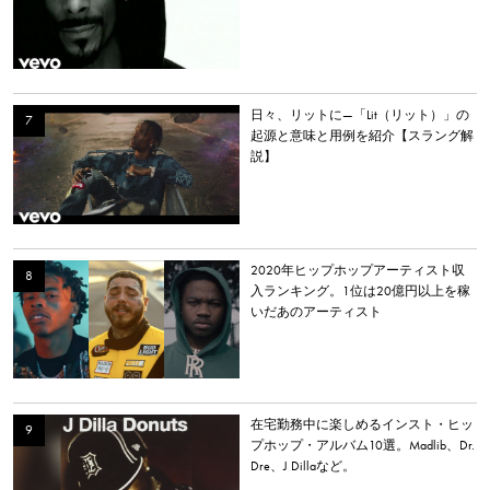
日々、リットに—「Lit（リット）」の
起源と意味と用例を紹介【スラング解
説】
2020年ヒップホップアーティスト収
入ランキング。1位は20億円以上を稼
いだあのアーティスト
在宅勤務中に楽しめるインスト・ヒッ
プホップ・アルバム10選。Madlib、Dr.
Dre、J Dillaなど。