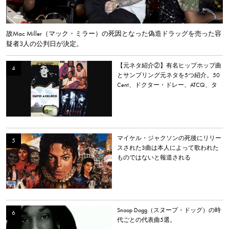
故Mac Miller（マック・ミラー）の死因となった偽造ドラッグを売った容
疑者3人の公判日が決定。
【元ネタ紹介②】有名ヒップホップ曲
とサンプリング元ネタを5つ紹介。50
Cent、ドクター・ドレー、ATCQ、タ
イラー・ザ・クリエイターなど
マイケル・ジャクソンの死後にリリー
スされた3曲は本人によって歌われた
ものではないと報道される
Snoop Dogg（スヌープ・ドッグ）の時
代ごとの代表曲5選。