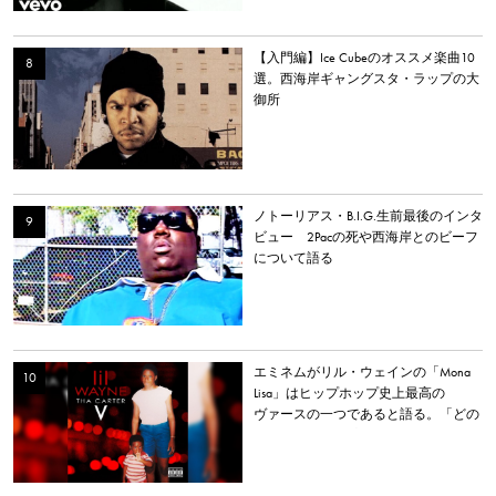
【入門編】Ice Cubeのオススメ楽曲10
選。西海岸ギャングスタ・ラップの大
御所
ノトーリアス・B.I.G.生前最後のインタ
ビュー 2Pacの死や西海岸とのビーフ
について語る
エミネムがリル・ウェインの「Mona
Lisa」はヒップホップ史上最高の
ヴァースの一つであると語る。「どの
パンチラインも妥協していない」