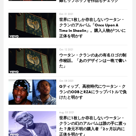
録ヒップホップを作品もチェック
Oct. 21 2021
世界に1枚しか存在しないウータン・
クランのアルバム「Once Upon A
Time In Shaolin」。購入人物がついに
正体を明かす
Oct. 12 2021
ウータン・クランのあの有名ロゴの制
作秘話。「あのデザインは一晩で書い
た」
Oct. 08 2021
Qティップ、高校時代にウータン・ク
ランのODBとRZAにラップバトルで負
けたと明かす
Aug. 05 2021
世界に1枚しか存在しないウータン・
クランの幻のアルバムは誰の手に渡っ
た？身元不明の購入者「2ヶ月以内に
正体を明かす」