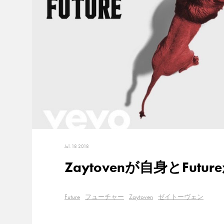
Jul. 18 2018
Zaytovenが自身とFu
Future
フューチャー
Zaytoven
ゼイトーヴェン