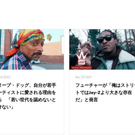
 16 2022
Dec. 20 2021
ヌープ・ドッグ、自分が若手
フューチャーが「俺はストリ
ーティストに愛される理由を
トではJay-Zより大きな存在
る 「若い世代を認めないと
だ」と発言
けない」