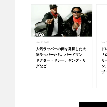
Nov. 15 2021
Sep. 
人気ラッパーの卵を発掘した大
ド
物ラッパーたち。バードマン、
「C
ドクター・ドレー、ヤング・サ
リ
グなど
ン、
ヴ