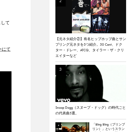
スして
【元ネタ紹介②】有名ヒップホップ曲とサン
プリング元ネタを5つ紹介。50 Cent、ドク
ーにて
ター・ドレー、ATCQ、タイラー・ザ・クリ
エイターなど
Snoop Dogg（スヌープ・ドッグ）の時代ごと
の代表曲5選。
「Bling Bling（ブリンブ
リン）」というスラン