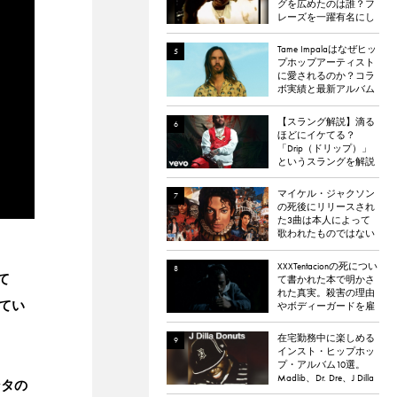
グを広めたのは誰？フ
レーズを一躍有名にし
た楽曲「Bling Bling」に
ついて解説。
Tame Impalaはなぜヒッ
プホップアーティスト
に愛されるのか？コラ
ボ実績と最新アルバム
『The Slow Rush』から
理由を探る
【スラング解説】滴る
ほどにイケてる？
「Drip（ドリップ）」
というスラングを解説
マイケル・ジャクソン
の死後にリリースされ
た3曲は本人によって
歌われたものではない
と報道される
XXXTentacionの死につい
て
て書かれた本で明かさ
れた真実。殺害の理由
てい
やボディーガードを雇
わなかった理由など。
在宅勤務中に楽しめる
インスト・ヒップホッ
プ・アルバム10選。
Madlib、Dr. Dre、J Dilla
ンタの
など。