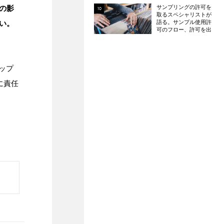
の影
サンプリングの許可を
取るスペシャリストが
い。
語る。サンプル使用許
可のフロー、許可を出
さないアーティスト、
エミネムやドレイクの
例など
ホップ
に責任