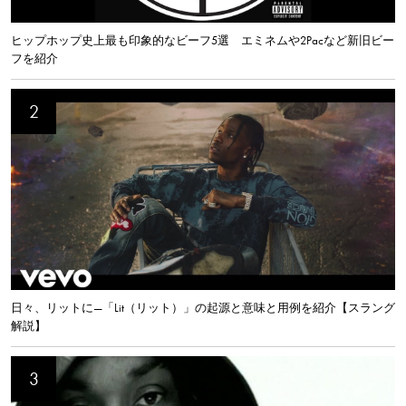
ヒップホップ史上最も印象的なビーフ5選 エミネムや2Pacなど新旧ビー
フを紹介
日々、リットに—「Lit（リット）」の起源と意味と用例を紹介【スラング
解説】