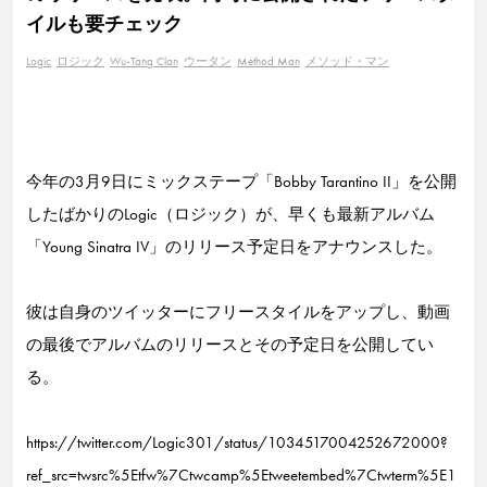
イルも要チェック
Logic
ロジック
Wu-Tang Clan
ウータン
Method Man
メソッド・マン
今年の3月9日にミックステープ「Bobby Tarantino II」を公開
したばかりのLogic（ロジック）が、早くも最新アルバム
「Young Sinatra IV」のリリース予定日をアナウンスした。
彼は自身のツイッターにフリースタイルをアップし、動画
の最後でアルバムのリリースとその予定日を公開してい
る。
https://twitter.com/Logic301/status/1034517004252672000?
ref_src=twsrc%5Etfw%7Ctwcamp%5Etweetembed%7Ctwterm%5E1