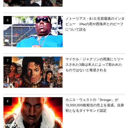
ノトーリアス・B.I.G.生前最後のインタ
ビュー 2Pacの死や西海岸とのビーフ
について語る
マイケル・ジャクソンの死後にリリー
スされた3曲は本人によって歌われた
ものではないと報道される
カニエ・ウェストの「Stronger」が
10,000,000枚相当の売上を達成。自身
初となるダイヤモンド認定