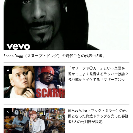
Snoop Dogg（スヌープ・ドッグ）の時代ごとの代表曲5選。
「マザーファ◯カー」という単語を一
番かっこよく発音するラッパーは誰？
各地域からイケてる「マザーフ◯ッ
カー」を持つラッパーを選出。
故Mac Miller（マック・ミラー）の死
因となった偽造ドラッグを売った容疑
者3人の公判日が決定。