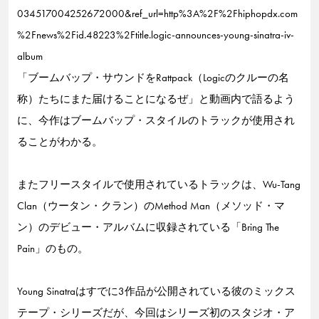
034517004252672000&ref_url=http%3A%2F%2Fhiphopdx.com
%2Fnews%2Fid.48223%2Ftitle.logic-announces-young-sinatra-iv-
album
「ブームバップ・サウンドをRattpack（Logicのクルーの名
称）たちにまた届けることになるぜ」と動画内で語るよう
に、今作はブームバップ・スタイルのトラックが使用され
ることがわかる。
またフリースタイルで使用されているトラックは、Wu-Tang
Clan（ウータン・クラン）のMethod Man（メソッド・マ
ン）のデビュー・アルバムに収録されている「Bring The
Pain」のもの。
Young Sinatraはすでに3作品が公開されている彼のミックス
テープ・シリーズだが、今回はシリーズ初のスタジオ・ア