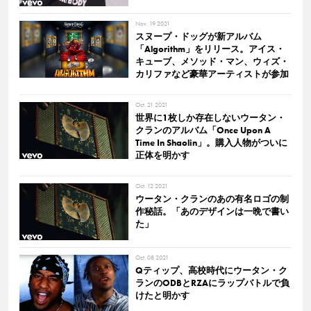
Nov. 19 2021
スヌープ・ドッグが新アルバム
「Algorithm」をリリース。アイス・
キューブ、メソッド・マン、ウィズ・
カリファなど豪華アーティストが参加
Oct. 21 2021
世界に1枚しか存在しないウータン・
クランのアルバム「Once Upon A
Time In Shaolin」。購入人物がついに
正体を明かす
Oct. 12 2021
ウータン・クランのあの有名ロゴの制
作秘話。「あのデザインは一晩で書い
た」
Oct. 08 2021
Qティップ、高校時代にウータン・ク
ランのODBとRZAにラップバトルで負
けたと明かす