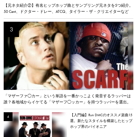
【元ネタ紹介②】有名ヒップホップ曲とサンプリング元ネタを5つ紹介。
50 Cent、ドクター・ドレー、ATCQ、タイラー・ザ・クリエイターなど
「マザーファ◯カー」という単語を一番かっこよく発音するラッパーは
誰？各地域からイケてる「マザーフ◯ッカー」を持つラッパーを選出。
【入門編】Run DMCのオススメ楽曲15
選。新たなスタイルを構築したヒップ
ホップ界のパイオニア