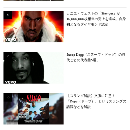
カニエ・ウェストの「Stronger」が
10,000,000枚相当の売上を達成。自身
初となるダイヤモンド認定
Snoop Dogg（スヌープ・ドッグ）の時
代ごとの代表曲5選。
【スラング解説】文脈に注意！
「Dope（ドープ）」というスラングの
語源などを解説