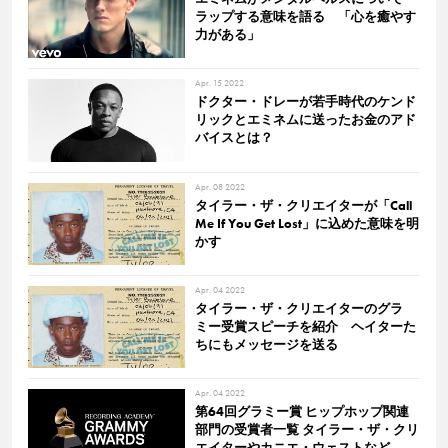
ラップする意味を語る 「心を癒やす
力がある」
Apr. 15 2022
ドクター・ドレーが若手時代のケンド
リックとエミネムに送ったお金のアド
バイスとは？
Apr. 08 2022
タイラー・ザ・クリエイターが「Call
Me If You Get Lost」に込めた意味を明
かす
Apr. 04 2022
タイラー・ザ・クリエイターのグラ
ミー受賞スピーチを紹介 ヘイターた
ちにもメッセージを送る
Apr. 04 2022
第64回グラミー賞 ヒップホップ関連
部門の受賞者一覧 タイラー・ザ・クリ
エイターやカニエ・ウェストなど