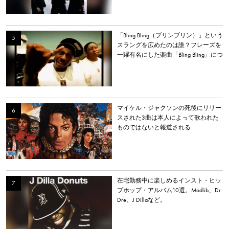
「Bling Bling（ブリンブリン）」という
スラングを広めたのは誰？フレーズを
一躍有名にした楽曲「Bling Bling」につ
いて解説。
マイケル・ジャクソンの死後にリリー
スされた3曲は本人によって歌われた
ものではないと報道される
在宅勤務中に楽しめるインスト・ヒッ
プホップ・アルバム10選。Madlib、Dr.
Dre、J Dillaなど。