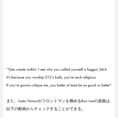
“Tyler create nothin’, I see why you called yourself a faggot, bitch
It’s because you worship D12’s balls, you’re sack-religious
If you’re gonna critique me, you better at least be as good or better”
また、Justin Vernonがフロントマンを務めるBon Iverの楽曲は
以下の動画からチェックすることができる。