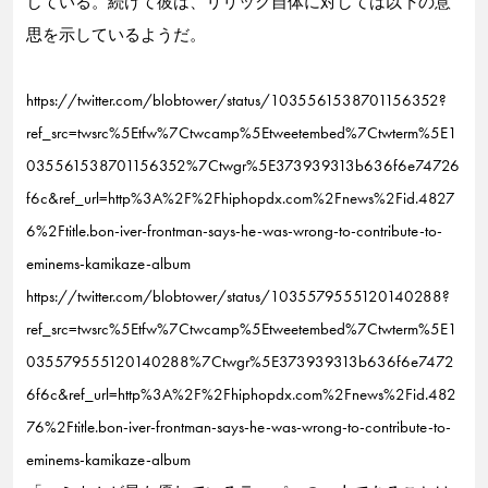
している。続けて彼は、リリック自体に対しては以下の意
思を示しているようだ。
https://twitter.com/blobtower/status/1035561538701156352?
ref_src=twsrc%5Etfw%7Ctwcamp%5Etweetembed%7Ctwterm%5E1
035561538701156352%7Ctwgr%5E373939313b636f6e74726
f6c&ref_url=http%3A%2F%2Fhiphopdx.com%2Fnews%2Fid.4827
6%2Ftitle.bon-iver-frontman-says-he-was-wrong-to-contribute-to-
eminems-kamikaze-album
https://twitter.com/blobtower/status/1035579555120140288?
ref_src=twsrc%5Etfw%7Ctwcamp%5Etweetembed%7Ctwterm%5E1
035579555120140288%7Ctwgr%5E373939313b636f6e7472
6f6c&ref_url=http%3A%2F%2Fhiphopdx.com%2Fnews%2Fid.482
76%2Ftitle.bon-iver-frontman-says-he-was-wrong-to-contribute-to-
eminems-kamikaze-album