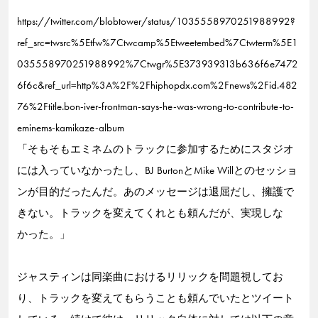
https://twitter.com/blobtower/status/1035558970251988992?
ref_src=twsrc%5Etfw%7Ctwcamp%5Etweetembed%7Ctwterm%5E1
035558970251988992%7Ctwgr%5E373939313b636f6e7472
6f6c&ref_url=http%3A%2F%2Fhiphopdx.com%2Fnews%2Fid.482
76%2Ftitle.bon-iver-frontman-says-he-was-wrong-to-contribute-to-
eminems-kamikaze-album
「そもそもエミネムのトラックに参加するためにスタジオ
には入っていなかったし、BJ BurtonとMike Willとのセッショ
ンが目的だったんだ。あのメッセージは退屈だし、擁護で
きない。トラックを変えてくれとも頼んだが、実現しな
かった。」
ジャスティンは同楽曲におけるリリックを問題視してお
り、トラックを変えてもらうことも頼んでいたとツイート