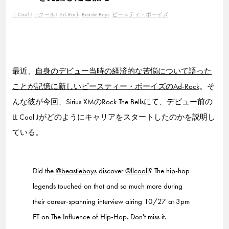
LL Cool J
LLクールJ
Ad-Rock
Beastie Boys
ビースティ・ボーイズ
最近、
自身のデビュー当時の経済的な苦悩について語った
ことが記憶に新しいビースティー・ボーイズのAd-Rock
。そ
んな彼が今回、Sirius XMのRock The Bellsにて、デビュー前の
LL Cool Jがどのようにキャリアをスタートしたのかを説明し
ている。
Did the
@beastieboys
discover
@llcoolj
? The hip-hop
legends touched on that and so much more during
their career-spanning interview airing 10/27 at 3pm
ET on The Influence of Hip-Hop. Don't miss it.