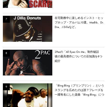
在宅勤務中に楽しめるインスト・ヒッ
プホップ・アルバム10選。Madlib、Dr.
Dre、J Dillaなど。
2Pacの「All Eyez On Me」制作秘話
彼の最高傑作についての豆知識を8つ
紹介
「Bling Bling（ブリンブリン）」という
スラングを広めたのは誰？フレーズを
一躍有名にした楽曲「Bling Bling」につ
いて解説。