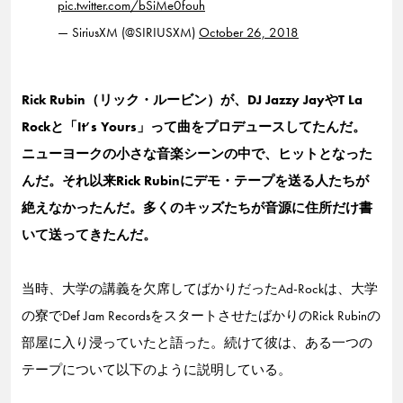
pic.twitter.com/bSiMe0fouh
— SiriusXM (@SIRIUSXM)
October 26, 2018
Rick Rubin（リック・ルービン）が、DJ Jazzy JayやT La
Rockと「It’s Yours」って曲をプロデュースしてたんだ。
ニューヨークの小さな音楽シーンの中で、ヒットとなった
んだ。それ以来Rick Rubinにデモ・テープを送る人たちが
絶えなかったんだ。多くのキッズたちが音源に住所だけ書
いて送ってきたんだ。
当時、大学の講義を欠席してばかりだったAd-Rockは、大学
の寮でDef Jam RecordsをスタートさせたばかりのRick Rubinの
部屋に入り浸っていたと語った。続けて彼は、ある一つの
テープについて以下のように説明している。