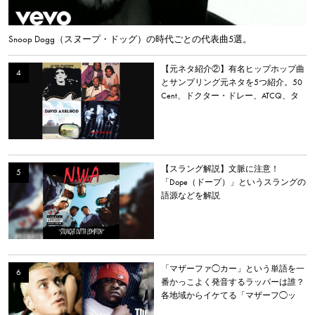
Snoop Dogg（スヌープ・ドッグ）の時代ごとの代表曲5選。
【元ネタ紹介②】有名ヒップホップ曲
とサンプリング元ネタを5つ紹介。50
Cent、ドクター・ドレー、ATCQ、タ
イラー・ザ・クリエイターなど
【スラング解説】文脈に注意！
「Dope（ドープ）」というスラングの
語源などを解説
「マザーファ◯カー」という単語を一
番かっこよく発音するラッパーは誰？
各地域からイケてる「マザーフ◯ッ
カー」を持つラッパーを選出。