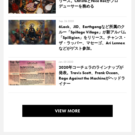
リース。ChristoとNice Recがプロ
デューサーを務める
Sep. 26 2020
6Lack、JID、Earthgangなど所属のク
ルー「Spillage Village」が新アルバム
「Spilligion」をリリース。チャンス・
ザ・ラッパー、マセーゴ、Ari Lennox
などがゲスト参加。
Jan. 03 2020
2020年コーチェラのラインナップが
発表。Travis Scott、Frank Ocean、
Rage Against the Machineがヘッドラ
イナー
VIEW MORE