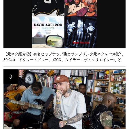
【元ネタ紹介②】有名ヒップホップ曲とサンプリング元ネタを5つ紹介。
50 Cent、ドクター・ドレー、ATCQ、タイラー・ザ・クリエイターなど