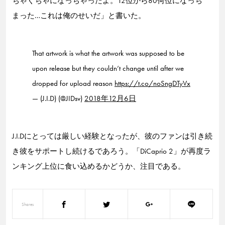
ちゃくちゃになっちゃったよ。12位から80何位になっち
まった…これは俺のせいだ」と書いた。
That artwork is what the artwork was supposed to be
upon release but they couldn’t change until after we
dropped for upload reason
https://t.co/noSngDTyVx
— (J.I.D) (@JIDsv)
2018年12月6日
J.I.Dにとっては厳しい経験となったが、彼のファンは引き続
き彼をサポートし続けるであろう。「DiCaprio 2」が再度ラ
ンキング上位に食い込めるかどうか、注目である。
Shares