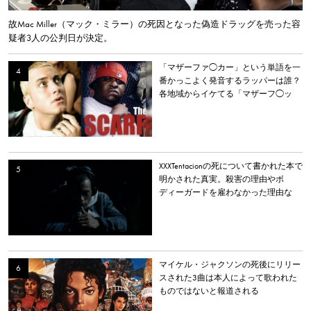
故Mac Miller（マック・ミラー）の死因となった偽造ドラッグを売った容
疑者3人の公判日が決定。
「マザーファ◯カー」という単語を一
番かっこよく発音するラッパーは誰？
各地域からイケてる「マザーフ◯ッ
カー」を持つラッパーを選出。
XXXTentacionの死について書かれた本で
明かされた真実。殺害の理由やボ
ディーガードを雇わなかった理由な
ど。
マイケル・ジャクソンの死後にリリー
スされた3曲は本人によって歌われた
ものではないと報道される