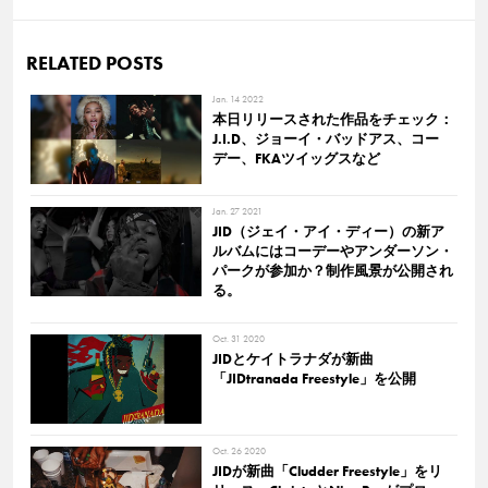
RELATED POSTS
Jan. 14 2022
本日リリースされた作品をチェック：
J.I.D、ジョーイ・バッドアス、コー
デー、FKAツイッグスなど
Jan. 27 2021
JID（ジェイ・アイ・ディー）の新ア
ルバムにはコーデーやアンダーソン・
パークが参加か？制作風景が公開され
る。
Oct. 31 2020
JIDとケイトラナダが新曲
「JIDtranada Freestyle」を公開
Oct. 26 2020
JIDが新曲「Cludder Freestyle」をリ