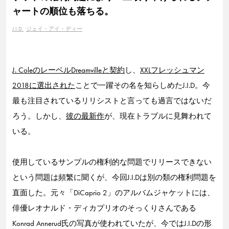
ャートの順位も落ちる。
J.I.D.
ジェイ・アイ・ディー
J. ColeのレーベルDreamvilleと契約
し、
XXLフレッシュマン
2018に選出された
ことで一躍その名を知らしめたJ.I.D。今
最も注目されているリリシストと言っても過言ではないだ
ろう。しかし、
彼の最新作
が、現在トラブルに見舞われて
いる。
使用しているサンプルの権利的な問題でリリースできない
という問題は頻繁に聞くが、今回J.I.Dは別の類の権利問題を
直面した。元々「DiCaprio 2」のアルバムジャケットには、
俳優レオナルド・ディカプリオのそっくりさんである
Konrad Annerud氏の写真が使われていたが、今ではJ.I.Dの形