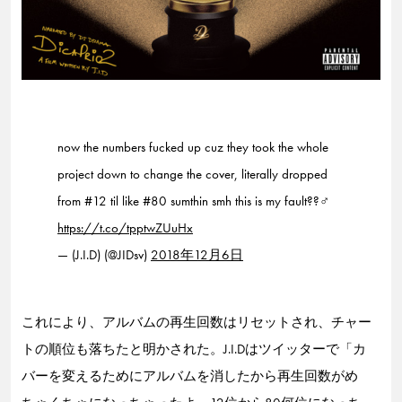
now the numbers fucked up cuz they took the whole
project down to change the cover, literally dropped
from #12 til like #80 sumthin smh this is my fault??‍♂️
https://t.co/tpptwZUuHx
— (J.I.D) (@JIDsv)
2018年12月6日
これにより、アルバムの再生回数はリセットされ、チャー
トの順位も落ちたと明かされた。J.I.Dはツイッターで「カ
バーを変えるためにアルバムを消したから再生回数がめ