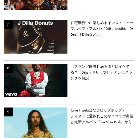
在宅勤務中に楽しめるインスト・ヒッ
プホップ・アルバム10選。Madlib、Dr.
Dre、J Dillaなど。
【スラング解説】滴るほどにイケて
る？「Drip（ドリップ）」というスラ
ングを解説
Tame Impalaはなぜヒップホップアー
ティストに愛されるのか？コラボ実績
と最新アルバム『The Slow Rush』から
理由を探る