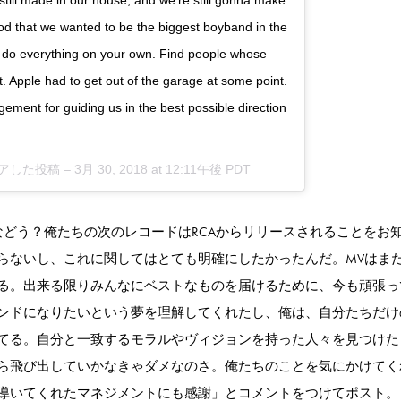
 still made in our house, and we’re still gonna make
tood that we wanted to be the biggest boyband in the
to do everything on your own. Find people whose
t. Apple had to get out of the garage at some point.
ement for guiding us in the best possible direction
シェアした投稿 –
3月 30, 2018 at 12:11午後 PDT
am 上で「みんなどう？俺たちの次のレコードはRCAからリリースされることをお
ないし、これに関してはとても明確にしたかったんだ。MVはまだD
る。出来る限りみんなにベストなものを届けるために、今も頑張っ
ンドになりたいという夢を理解してくれたし、俺は、自分たちだけ
てる。自分と一致するモラルやヴィジョンを持った人々を見つけた
ら飛び出していかなきゃダメなのさ。俺たちのことを気にかけてく
導いてくれたマネジメントにも感謝」とコメントをつけてポスト。