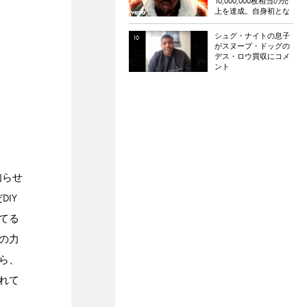
10,000,000枚相当の売
上を達成。自身初とな
るダイヤモンド認定
シュグ・ナイトの息子
がスヌープ・ドッグの
デス・ロウ買収にコメ
ント
知らせ
IY
てる
の力
ら、
れて