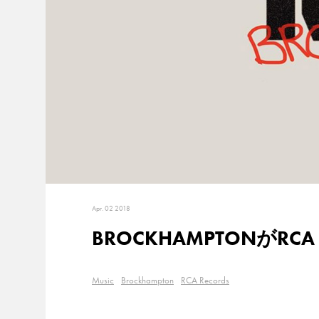
Apr. 02 2018
BROCKHAMPTONがRCA
Music
Brockhampton
RCA Records