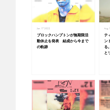
Jan. 17 2022
Aug. 
ブロックハンプトンが無期限活
テ
動休止を発表 結成から今まで
ン
の軌跡
る
と