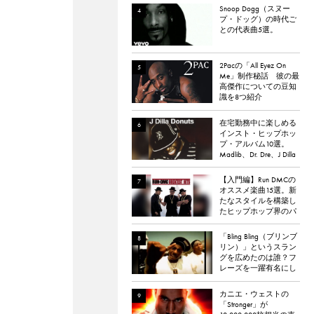
Snoop Dogg（スヌー
プ・ドッグ）の時代ご
との代表曲5選。
2Pacの「All Eyez On
Me」制作秘話 彼の最
高傑作についての豆知
識を8つ紹介
在宅勤務中に楽しめる
インスト・ヒップホッ
プ・アルバム10選。
Madlib、Dr. Dre、J Dilla
など。
【入門編】Run DMCの
オススメ楽曲15選。新
たなスタイルを構築し
たヒップホップ界のパ
イオニア
「Bling Bling（ブリンブ
リン）」というスラン
グを広めたのは誰？フ
レーズを一躍有名にし
た楽曲「Bling Bling」に
ついて解説。
カニエ・ウェストの
「Stronger」が