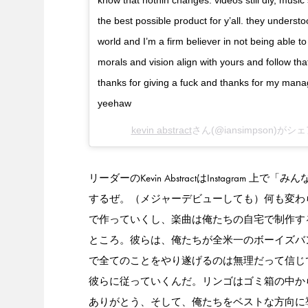
know that nothin changes. videos still diy, music
the best possible product for y’all. they unders
world and I’m a firm believer in not being able 
morals and vision align with yours and follow tha
thanks for giving a fuck and thanks for my manag
yeehaw
kevin abstract
さん(@iansimpson)が
リーダーのKevin AbstractはInstagr
するぜ。（メジャーデビューしても）何も変わら
で作っていくし、楽曲は俺たちの自宅で制作す
ところ。彼らは、俺たちが全米一のボーイズバ
で全てのことをやり遂げるのは無理だって信じ
彼らに従っていくんだ。リンゴはゴミ箱の中か
ありがとう、そして、俺たちをベストな方向に