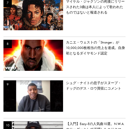
マイケル・ジャクソンの死後にリリー
スされた3曲は本人によって歌われた
ものではないと報道される
カニエ・ウェストの「Stronger」が
10,000,000枚相当の売上を達成。自身
初となるダイヤモンド認定
シュグ・ナイトの息子がスヌープ・
ドッグのデス・ロウ買収にコメント
【入門】Eazy-Eの人気曲10選。N.W.A.