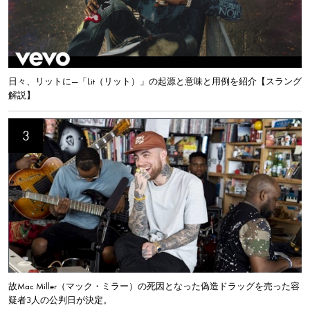
日々、リットに—「Lit（リット）」の起源と意味と用例を紹介【スラング
解説】
故Mac Miller（マック・ミラー）の死因となった偽造ドラッグを売った容
疑者3人の公判日が決定。