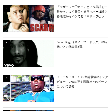
「マザーファ◯カー」という単語を一
番かっこよく発音するラッパーは誰？
各地域からイケてる「マザーフ◯ッ
カー」を持つラッパーを選出。
Snoop Dogg（スヌープ・ドッグ）の時
代ごとの代表曲5選。
ノトーリアス・B.I.G.生前最後のインタ
ビュー 2Pacの死や西海岸とのビーフ
について語る