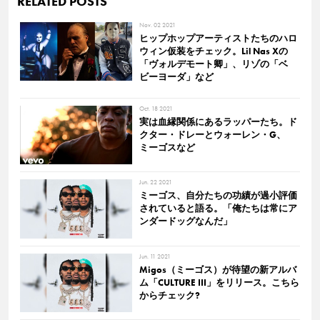
RELATED POSTS
Nov. 02 2021
ヒップホップアーティストたちのハロ
ウィン仮装をチェック。Lil Nas Xの
「ヴォルデモート卿」、リゾの「ベ
ビーヨーダ」など
Oct. 18 2021
実は血縁関係にあるラッパーたち。ド
クター・ドレーとウォーレン・G、
ミーゴスなど
Jun. 22 2021
ミーゴス、自分たちの功績が過小評価
されていると語る。「俺たちは常にア
ンダードッグなんだ」
Jun. 11 2021
Migos（ミーゴス）が待望の新アルバ
ム「CULTURE III」をリリース。こちら
からチェック?