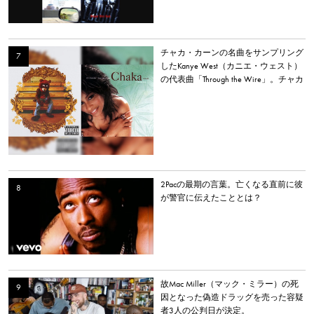
チャカ・カーンの名曲をサンプリング
したKanye West（カニエ・ウェスト）
の代表曲「Through the Wire」。チャカ
本人は「嫌いだった」と明かす。
2Pacの最期の言葉。亡くなる直前に彼
が警官に伝えたこととは？
故Mac Miller（マック・ミラー）の死
因となった偽造ドラッグを売った容疑
者3人の公判日が決定。