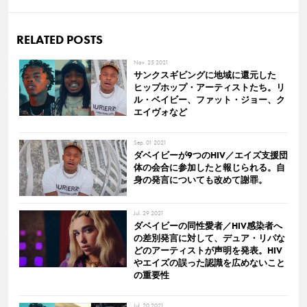
RELATED POSTS
Nov. 25 2021
サンクスギビングに地域に還元した
ヒップホップ・アーティストたち。リ
ル・ベイビー、ファット・ジョー、ク
エイヴォなど
Sep. 01 2021
ダベイビーが9つのHIV／エイズ支援団
体の会合に参加したと報じられる。自
身の発言についても改めて謝罪。
Jul. 29 2021
ダベイビーの同性愛者／HIV感染者へ
の差別発言に対して、デュア・リパな
どのアーティストが声明を発表。HIV
やエイズの誤った認識を広めないこと
の重要性
Jul. 20 2021