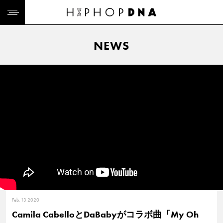
NEWS
Feb. 13 2020
Camila CabelloとDaBabyがコラボ曲「My Oh