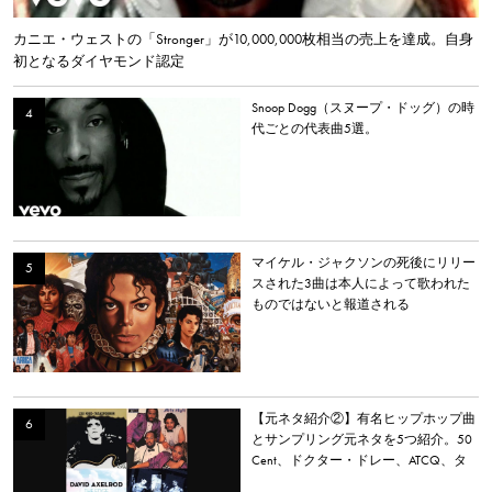
カニエ・ウェストの「Stronger」が10,000,000枚相当の売上を達成。自身
初となるダイヤモンド認定
Snoop Dogg（スヌープ・ドッグ）の時
代ごとの代表曲5選。
マイケル・ジャクソンの死後にリリー
スされた3曲は本人によって歌われた
ものではないと報道される
【元ネタ紹介②】有名ヒップホップ曲
とサンプリング元ネタを5つ紹介。50
Cent、ドクター・ドレー、ATCQ、タ
イラー・ザ・クリエイターなど