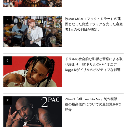
故Mac Miller（マック・ミラー）の死
因となった偽造ドラッグを売った容疑
者3人の公判日が決定。
ドリルの社会的な影響と警察による取
り締まり UKドリルのパイオニア
Digga Dがドリルのポジティブな影響
について語る
2Pacの「All Eyez On Me」制作秘話
彼の最高傑作についての豆知識を8つ
紹介