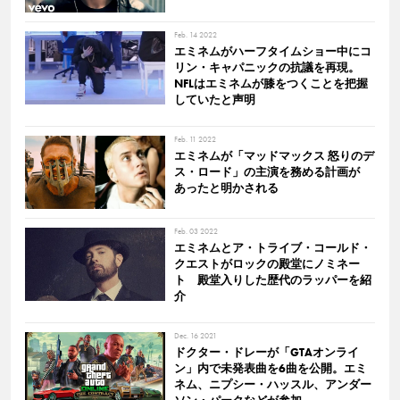
Feb. 14 2022
エミネムがハーフタイムショー中にコ
リン・キャパニックの抗議を再現。
NFLはエミネムが膝をつくことを把握
していたと声明
Feb. 11 2022
エミネムが「マッドマックス 怒りのデ
ス・ロード」の主演を務める計画が
あったと明かされる
Feb. 03 2022
エミネムとア・トライブ・コールド・
クエストがロックの殿堂にノミネー
ト 殿堂入りした歴代のラッパーを紹
介
Dec. 16 2021
ドクター・ドレーが「GTAオンライ
ン」内で未発表曲を6曲を公開。エミ
ネム、ニプシー・ハッスル、アンダー