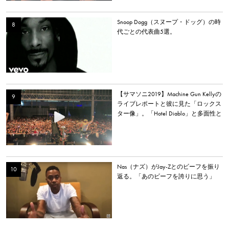
Snoop Dogg（スヌープ・ドッグ）の時
代ごとの代表曲5選。
【サマソニ2019】Machine Gun Kellyの
ライブレポートと彼に見た「ロックス
ター像」。「Hotel Diablo」と多面性と
心の居場所
Nas（ナズ）がJay-Zとのビーフを振り
返る。「あのビーフを誇りに思う」