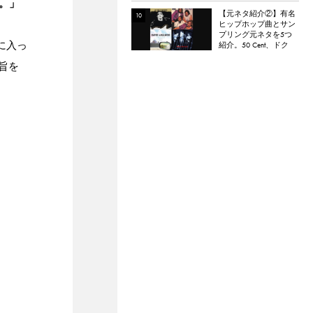
。」
【元ネタ紹介②】有名
ヒップホップ曲とサン
プリング元ネタを5つ
に入っ
紹介。50 Cent、ドク
ター・ドレー、
旨を
ATCQ、タイラー・
ザ・クリエイターなど