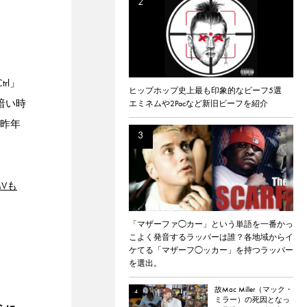
rl」
ヒップホップ史上最も印象的なビーフ5選
暗い時
エミネムや2Pacなど新旧ビーフを紹介
昨年
MVも
「マザーファ◯カー」という単語を一番かっ
こよく発音するラッパーは誰？各地域からイ
ケてる「マザーフ◯ッカー」を持つラッパー
を選出。
故Mac Miller（マック・
ミラー）の死因となっ