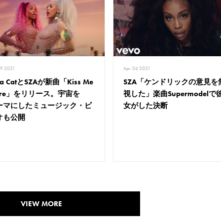
09 2021
Apr. 06 2021
ja CatとSZAが新曲「Kiss Me
SZA「ケンドリックの意見を
ore」をリリース。宇宙を
視した」楽曲Supermodelで
ーマにしたミュージック・ビ
女がした決断
オも公開
VIEW MORE