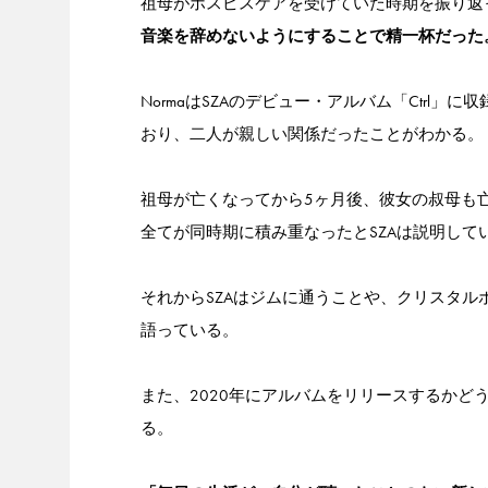
祖母がホスピスケアを受けていた時期を振り返っ
音楽を辞めないようにすることで精一杯だった
NormaはSZAのデビュー・アルバム「Ctrl」に収録さ
おり、二人が親しい関係だったことがわかる。
祖母が亡くなってから5ヶ月後、彼女の叔母も亡く
全てが同時期に積み重なったとSZAは説明して
それからSZAはジムに通うことや、クリスタ
語っている。
また、2020年にアルバムをリリースするかど
る。