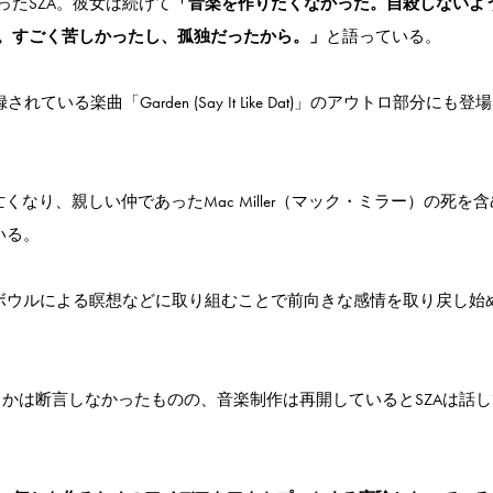
たSZA。彼女は続けて
「音楽を作りたくなかった。自殺しないよ
。すごく苦しかったし、孤独だったから。」
と語っている。
れている楽曲「Garden (Say It Like Dat)」のアウトロ部分にも登
なり、親しい仲であったMac Miller（マック・ミラー）の死を
いる。
ルボウルによる瞑想などに取り組むことで前向きな感情を取り戻し始
うかは断言しなかったものの、音楽制作は再開しているとSZAは話