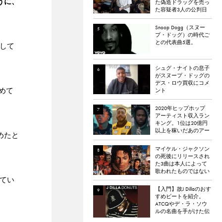
うに、
た偽造ドラッグを売っ
た容疑者3人の公判日
が決定。
Snoop Dogg（スヌー
プ・ドッグ）の時代ご
との代表曲5選。
場して
シュグ・ナイトの息子
がスヌープ・ドッグの
デス・ロウ買収にコメ
含めて
ント
2020年ヒップホップ
アーティスト収入ラン
キング。1位は20億円
以上を稼いだあのアー
めたと
ティスト
マイケル・ジャクソン
の死後にリリースされ
た3曲は本人によって
歌われたものではない
と報道される
してい
【入門】故J Dillaのおす
すめビートを紹介。
ATCQやデ・ラ・ソウ
ルの名曲を手がけた伝
説のプロデューサー