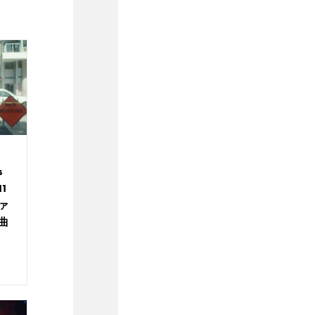
s
1
ァ
曲