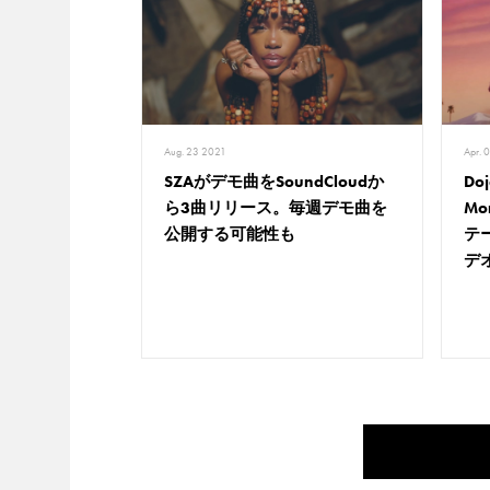
Aug. 23 2021
Apr. 
SZAがデモ曲をSoundCloudか
Do
ら3曲リリース。毎週デモ曲を
M
公開する可能性も
テ
デ