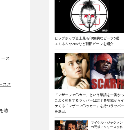
ヒップホップ史上最も印象的なビーフ5選
エミネムや2Pacなど新旧ビーフを紹介
リリース
リースさ
「マザーファ◯カー」という単語を一番かっ
こよく発音するラッパーは誰？各地域からイ
ケてる「マザーフ◯ッカー」を持つラッパー
ィを聴
を選出。
マイケル・ジャクソン
の死後にリリースされ