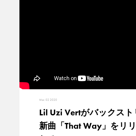
Mar. 02 2020
Lil Uzi Vertが
新曲「That Way」