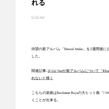
れる
Lil Uzi Vert
待望の新アルバム「Eternal Atake」を2週間後に
した。
関連記事:
Lil Uzi Vertが新アルバムにつ
れないと嘆く
こちらの楽曲はBacksteet Boysの大ヒット曲「
くことが出来る。