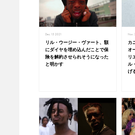
Dec. 15 2021
Nov.
リル・ウージー・ヴァート、額
カ
にダイヤを埋め込んだことで保
オ
険を解約させられそうになった
リ
と明かす
ル
げ