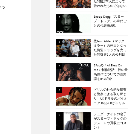
た3曲は本人によって
歌われたものではない
かっ
と報道される
Snoop Dogg（スヌー
プ・ドッグ）の時代ご
との代表曲5選。
故Mac Miller（マック・
ミラー）の死因となっ
た偽造ドラッグを売っ
た容疑者3人の公判日
が決定。
2Pacの「All Eyez On
Me」制作秘話 彼の最
高傑作についての豆知
識を8つ紹介
ドリルの社会的な影響
と警察による取り締ま
り UKドリルのパイオ
ニア Digga Dがドリル
のポジティブな影響に
ついて語る
シュグ・ナイトの息子
がスヌープ・ドッグの
デス・ロウ買収にコメ
ント