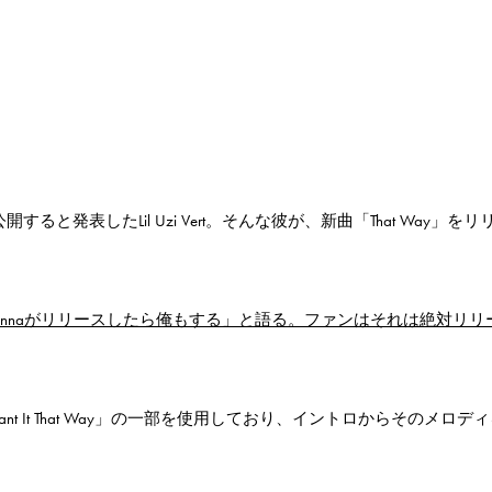
公開すると発表したLil Uzi Vert。そんな彼が、新曲「That Way」を
いて「Rihannaがリリースしたら俺もする」と語る。ファンはそれは絶対リ
I Want It That Way」の一部を使用しており、イントロからそのメロデ