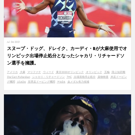
Jul. 06 2021
スヌープ・ドッグ、ドレイク、カーディ・Bが大麻使用でオ
リンピック出場停止処分となったシャカリ・リチャードソ
ン選手を擁護。
アメリカ
大麻
マリファナ
ウィード
東京2020オリンピック
オリンピック
五輪
陸上短距離
Sha’Carri Richardson
シャカリ・リチャードソン
THC
出場資格停止処分
薬物検査
米反ドーピン
グ機関
USADA
世界反ドーピング機関
WADA
金メダル有力候補