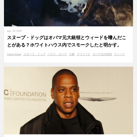
Apr. 22 2021
スヌープ・ドッグはオバマ元大統領とウィードを嗜んだこ
とがある？ホワイトハウス内でスモークしたと明かす。
Snoop Dogg
スヌープ・ドッグ
バラク・オバマ
大麻
マリファナ
オバマ元大統領
ウィード