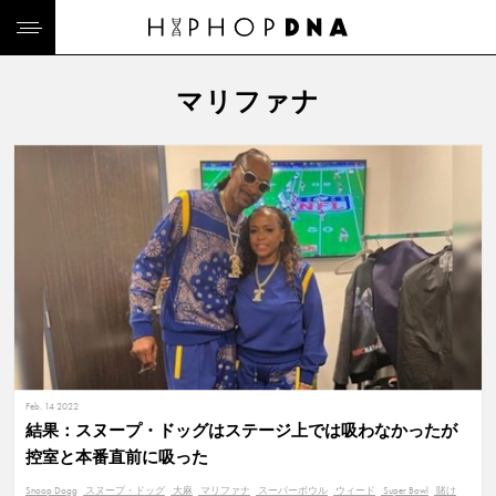
マリファナ
Feb. 14 2022
結果：スヌープ・ドッグはステージ上では吸わなかったが
控室と本番直前に吸った
Snoop Dogg
スヌープ・ドッグ
大麻
マリファナ
スーパーボウル
ウィード
Super Bowl
賭け