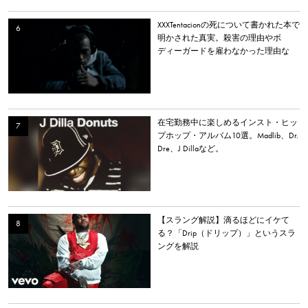
XXXTentacionの死について書かれた本で
明かされた真実。殺害の理由やボ
ディーガードを雇わなかった理由な
ど。
在宅勤務中に楽しめるインスト・ヒッ
プホップ・アルバム10選。Madlib、Dr.
Dre、J Dillaなど。
【スラング解説】滴るほどにイケて
る？「Drip（ドリップ）」というスラ
ングを解説