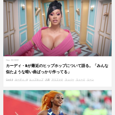
Nov. 02 2021
カーディ・Bが最近のヒップホップについて語る。「みんな
似たような暗い曲ばっかり作ってる」
Cardi B
カーディ・B
ヒップホップ
大麻
マリファナ
ラッパー
ウィード
リーン