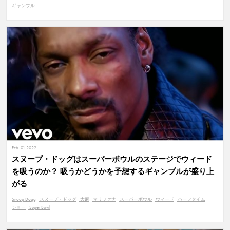
ギャンブル
Feb. 01 2022
スヌープ・ドッグはスーパーボウルのステージでウィード
を吸うのか？ 吸うかどうかを予想するギャンブルが盛り上
がる
Snoop Dogg
スヌープ・ドッグ
大麻
マリファナ
スーパーボウル
ウィード
ハーフタイム
ショー
Super Bowl