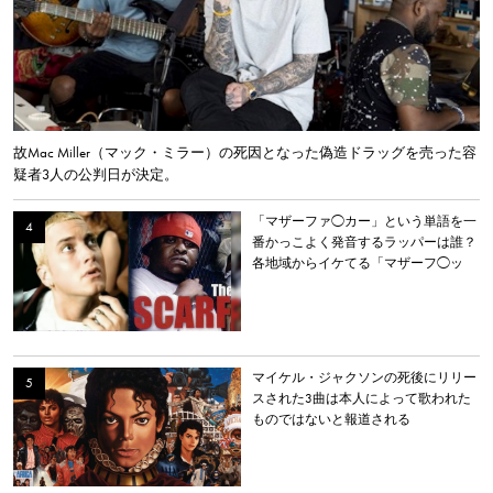
故Mac Miller（マック・ミラー）の死因となった偽造ドラッグを売った容
疑者3人の公判日が決定。
「マザーファ◯カー」という単語を一
番かっこよく発音するラッパーは誰？
各地域からイケてる「マザーフ◯ッ
カー」を持つラッパーを選出。
マイケル・ジャクソンの死後にリリー
スされた3曲は本人によって歌われた
ものではないと報道される