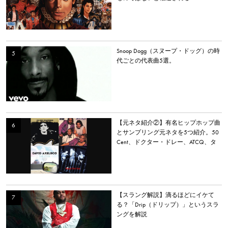
Snoop Dogg（スヌープ・ドッグ）の時
代ごとの代表曲5選。
【元ネタ紹介②】有名ヒップホップ曲
とサンプリング元ネタを5つ紹介。50
Cent、ドクター・ドレー、ATCQ、タ
イラー・ザ・クリエイターなど
【スラング解説】滴るほどにイケて
る？「Drip（ドリップ）」というスラ
ングを解説