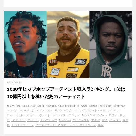
Jul. 20 2021
2020年ヒップホップアーティスト収入ランキング。1位は
20億円以上を稼いだあのアーティスト
Post Malone
Kanye West
Drake
YoungBoy Never Broke Again
Future
Eminem
Travis Scott
Lil Uzi Vert
ドレイク
Lil Baby
カニエ・ウエスト
リル・ベイビー
エミネム
ポスト・マローン
フュー
チャー
リル・ウージー・ヴァート
トラヴィス・スコット
Roddy Ricch
DaBaby
ロディ・リッ
チ
ダベイビー
アメリカ
ヒップホップ
Rod Wave
アーティスト
2020年
収入
ラッパー
最高
額
ロッド・ウェーブ
ヤング・ボーイ・ネヴァー・ブローク・アゲイン
年収