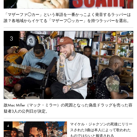
「マザーファ◯カー」という単語を一番かっこよく発音するラッパーは
誰？各地域からイケてる「マザーフ◯ッカー」を持つラッパーを選出。
故Mac Miller（マック・ミラー）の死因となった偽造ドラッグを売った容
疑者3人の公判日が決定。
マイケル・ジャクソンの死後にリリー
スされた3曲は本人によって歌われた
ものではないと報道される