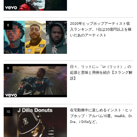
2020年ヒップホップアーティスト収
入ランキング。1位は20億円以上を稼
いだあのアーティスト
日々、リットに—「Lit（リット）」の
起源と意味と用例を紹介【スラング解
説】
在宅勤務中に楽しめるインスト・ヒッ
プホップ・アルバム10選。Madlib、Dr.
Dre、J Dillaなど。