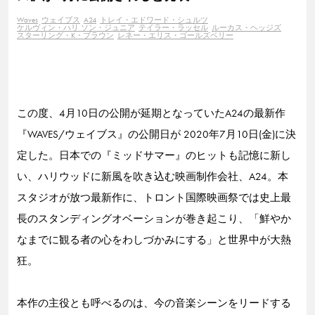
Waves
ウェイブス
A24
トレイ・エドワード・シュルツ
ケルヴィン・ハリ ソン・ジュニア
テイラー・ラッセル
ルーカス・ヘッジズ
スターリング・K・ブラウン
レネー・エリス・ゴールズベリー
この度、4月10日の公開が延期となっていたA24の最新作
『WAVES/ウェイブス』の公開日が 2020年7月10日(金)に決
定した。日本での『ミッドサマー』のヒットも記憶に新し
い、ハリウッドに新風を吹き込む映画制作会社、A24。本
スタジオが放つ最新作に、トロント国際映画祭では史上最
長のスタンディングオベーションが巻き起こり、「鮮やか
なまでに観る者の心をわしづかみにする」と世界中が大熱
狂。
本作の主役とも呼べるのは、今の音楽シーンをリードする