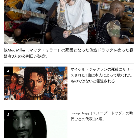
故Mac Miller（マック・ミラー）の死因となった偽造ドラッグを売った容
疑者3人の公判日が決定。
マイケル・ジャクソンの死後にリリー
スされた3曲は本人によって歌われた
ものではないと報道される
Snoop Dogg（スヌープ・ドッグ）の時
代ごとの代表曲5選。