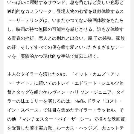
いっぱいに躍動するサウンド、息を呑むほど美しい色彩と
独創的なカメラワーク、登場人物の心情を疑似体験するス
トーリーテリングは、いまだかつてない映画体験をもたら
し、映画の持つ無限の可能性を感じさせる。誰もが体験す
る青春の挫折、恋人との別れと出会い、親 子の確執、家族
の絆、そしてすべての傷を癒す愛といったさまざまなテー
マを、実験的かつ現代的な手法で鮮烈に描く。
主人公タイラーを演じたのは、『イット・カムズ・アッ
ト・ナイト』に続いてのトレイ・エドワード・シュルツ監
督とタッグを組むケルヴィン・ハリ ソン・ジュニア。タイ
ラーの妹エミリーを演じるのは、Netflix ドラマ「ロスト・
イン・スペース」で注目を集めたテイラー・ラッセル。そ
の他 『マンチェスター・バイ・ザ・シー』で様々な映画賞
を受賞した若手実力派、ルーカス・ヘッジズ、大ヒットテ