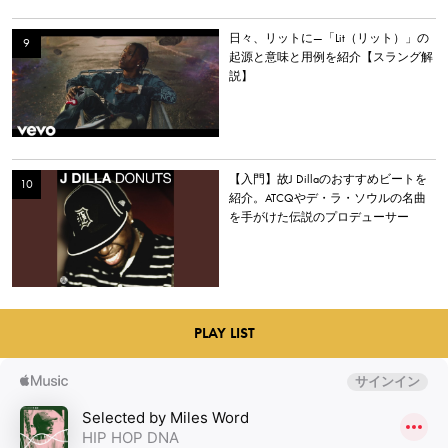
日々、リットに—「Lit（リット）」の
起源と意味と用例を紹介【スラング解
説】
【入門】故J Dillaのおすすめビートを
紹介。ATCQやデ・ラ・ソウルの名曲
を手がけた伝説のプロデューサー
PLAY LIST