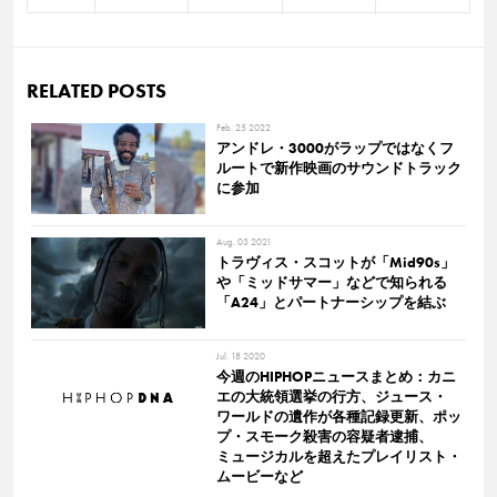
RELATED POSTS
Feb. 25 2022
アンドレ・3000がラップではなくフ
ルートで新作映画のサウンドトラック
に参加
Aug. 03 2021
トラヴィス・スコットが「Mid90s」
や「ミッドサマー」などで知られる
「A24」とパートナーシップを結ぶ
Jul. 18 2020
今週のHIPHOPニュースまとめ：カニ
エの大統領選挙の行方、ジュース・
ワールドの遺作が各種記録更新、ポッ
プ・スモーク殺害の容疑者逮捕、
ミュージカルを超えたプレイリスト・
ムービーなど