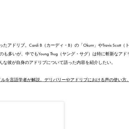
。Cardi B（カーディ・B）の「Okurrr」やTravis Scott（
なものも多いが、中でもYoung Thug（ヤング・サグ）は特に斬新なア
んな彼が自身のアドリブについて語った内容を紹介したい。
ルスタイルを言語学者が解説。デリバリーやアドリブにおける声の使い方