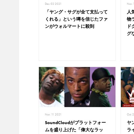
Dec. 02 2021
Nov. 
「ヤング・サグが全て支払って
人
くれる」という噂を信じたファ
物
ンがウォルマートに殺到
ド
グ
Nov. 11 2021
Oct. 
SoundCloudがプラットフォー
ヤ
ムを盛り上げた「偉大なラッ
ラ