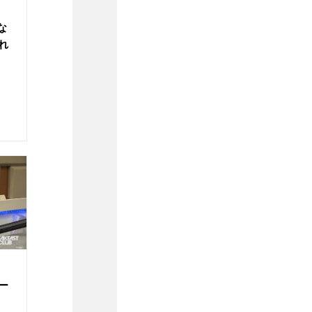
な
れ
ー
。