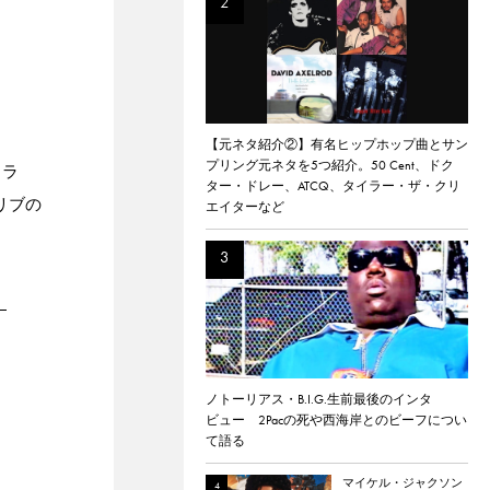
【元ネタ紹介②】有名ヒップホップ曲とサン
プリング元ネタを5つ紹介。50 Cent、ドク
トラ
ター・ドレー、ATCQ、タイラー・ザ・クリ
ドリブの
エイターなど
。
ノトーリアス・B.I.G.生前最後のインタ
ビュー 2Pacの死や西海岸とのビーフについ
て語る
マイケル・ジャクソン