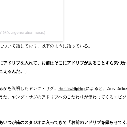
 ? (@ourgenerationmusic)
について話しており、以下のように語っている。
にアドリブを入れて、お前はそこにアドリブがあることすら気づか
こえるんだ。」
るかを説明したヤング・サグ。
HotNewHipHop
によると、Zoey Doll
うだ。ヤング・サグのアドリブへのこだわりが伝わってくるエピソ
あいつが俺のスタジオに入ってきて「お前のアドリブを録らせてく