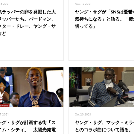
15 2021
Nov. 12 2021
気ラッパーの卵を発掘した大
ヤング・サグが「SNSは憂鬱
ラッパーたち。バードマン、
気持ちになる」と語る。「疲
クター・ドレー、ヤング・サ
切ってる」
など
21 2021
Oct. 20 2021
ング・サグが計画する街「ス
ヤング・サグ、マック・ミラ
イム・シティ」 太陽光発電
とのコラボ曲について語る