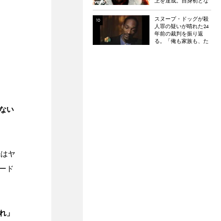
上を達成。自身初とな
るダイヤモンド認定
スヌープ・ドッグが殺
人罪の疑いが晴れた24
年前の裁判を振り返
る。「俺も家族も、た
だ祈った」
ない
azはヤ
ード
れ」