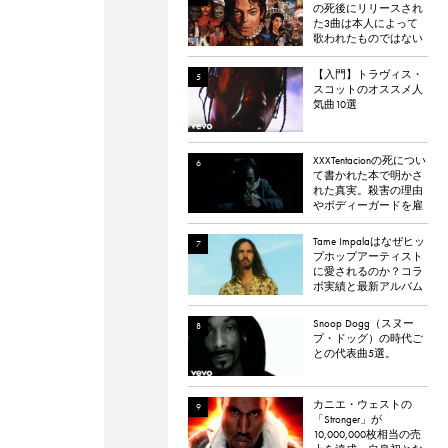
の死後にリリースされ
た3曲は本人によって
歌われたものではない
と報道される
【入門】トラヴィス・
スコットのオススメ人
気曲10選
XXXTentacionの死につい
て書かれた本で明かさ
れた真実。殺害の理由
やボディーガードを雇
わなかった理由など。
Tame Impalaはなぜヒッ
プホップアーティスト
に愛されるのか？コラ
ボ実績と最新アルバム
『The Slow Rush』から
理由を探る
Snoop Dogg（スヌー
プ・ドッグ）の時代ご
との代表曲5選。
カニエ・ウェストの
「Stronger」が
10,000,000枚相当の売