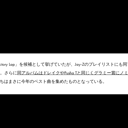
バム「Victory Lap」を候補として挙げていたが、Jay-Zのプレイリストにも
。さらに
同アルバムはドレイクやPusha Tと同じくグラミー賞にノ
曲たちはまさに今年のベスト曲を集めたものとなっている。