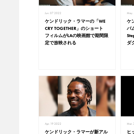
Jun. 07 2022
May.
ケンドリック・ラマーの「WE
ケ
CRY TOGETHER」のショート
バム
フィルムがLAの映画館で期間限
St
定で放映される
ダ
Apr. 19 2022
Mar.
ケンドリック・ラマーが新アル
ヒ