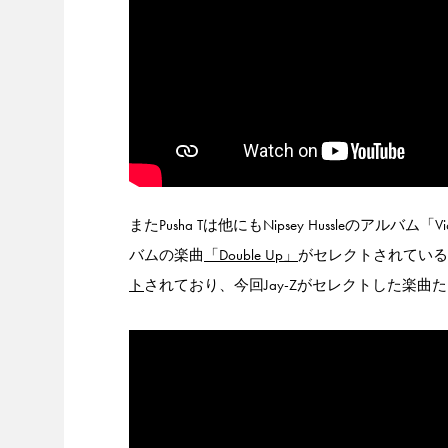
またPusha Tは他にもNipsey Hussleのアル
バムの楽曲
「Double Up」
がセレクトされている
ト
されており、今回Jay-Zがセレクトした楽