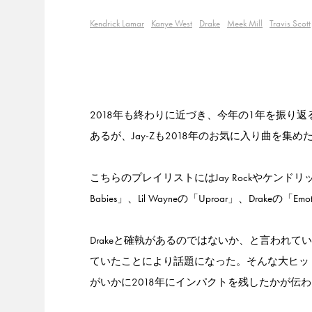
Kendrick Lamar
Kanye West
Drake
Meek Mill
Travis Scott
2018年も終わりに近づき、今年の1年を振り返る
あるが、Jay-Zも2018年のお気に入り曲を集め
こちらのプレイリストにはJay Rockやケンドリック・ラマー
Babies」、Lil Wayneの「Uproar」、Drakeの
Drakeと確執があるのではないか、と言われていたJ
ていたことにより話題になった。そんな大ヒットアルバ
がいかに2018年にインパクトを残したかが伝