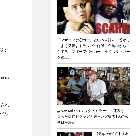
「マザーファ◯カー」という単語を一番かっ
こよく発音するラッパーは誰？各地域からイ
時期で
ケてる「マザーフ◯ッカー」を持つラッパー
を選出。
les
グされ
故Mac Miller（マック・ミラー）の死因と
ルバム
なった偽造ドラッグを売った容疑者3人の公
判日が決定。
【元ネタ紹介②】有名