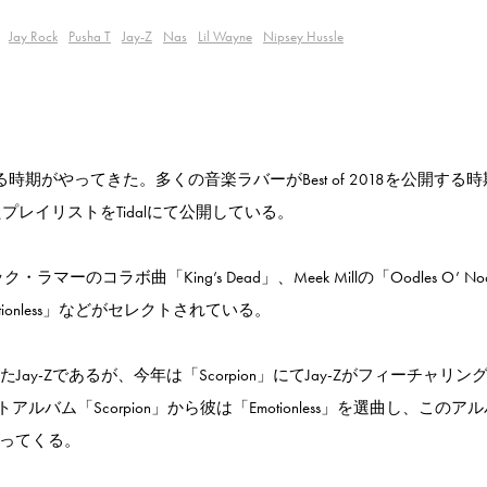
Jay Rock
Pusha T
Jay-Z
Nas
Lil Wayne
Nipsey Hussle
時期がやってきた。多くの音楽ラバーがBest of 2018を公開する
たプレイリストをTidalにて公開している。
のコラボ曲「King’s Dead」、Meek Millの「Oodles O’ Nood
「Emotionless」などがセレクトされている。
ay-Zであるが、今年は「Scorpion」にてJay-Zがフィーチャリン
ム「Scorpion」から彼は「Emotionless」を選曲し、このア
わってくる。