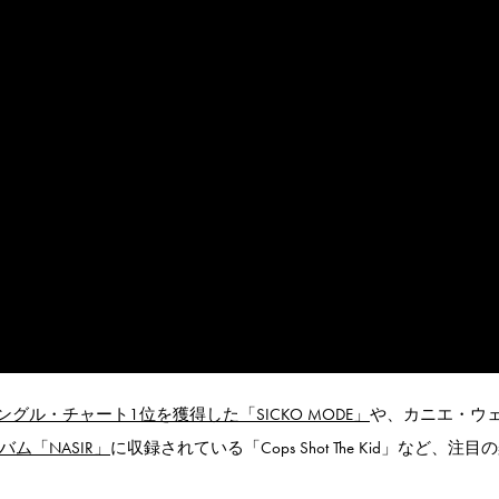
ル・チャート1位を獲得した「SICKO MODE」
や、カニエ・ウ
バム「NASIR」
に収録されている「Cops Shot The Kid」など、注目