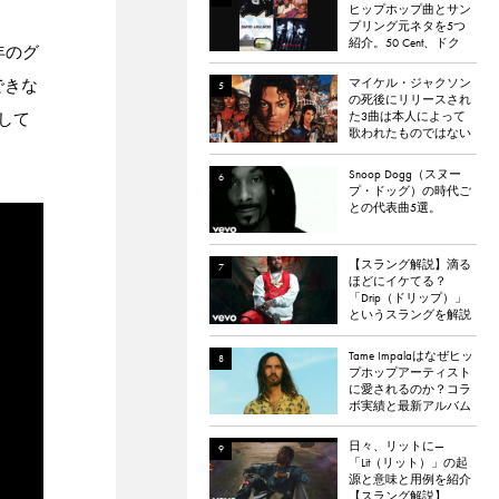
ヒップホップ曲とサン
プリング元ネタを5つ
紹介。50 Cent、ドク
年のグ
ター・ドレー、
ATCQ、タイラー・
マイケル・ジャクソン
できな
ザ・クリエイターなど
の死後にリリースされ
た3曲は本人によって
して
歌われたものではない
と報道される
Snoop Dogg（スヌー
プ・ドッグ）の時代ご
との代表曲5選。
【スラング解説】滴る
ほどにイケてる？
「Drip（ドリップ）」
というスラングを解説
Tame Impalaはなぜヒッ
プホップアーティスト
に愛されるのか？コラ
ボ実績と最新アルバム
『The Slow Rush』から
理由を探る
日々、リットに—
「Lit（リット）」の起
源と意味と用例を紹介
【スラング解説】