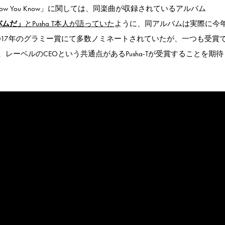
 Know You Know」に関しては、同楽曲が収録されているアルバム
バムだ」
とPusha T本人が語っていた
ように、同アルバムは実際に今
2017年のグラミー賞にて多数ノミネートされていたが、一つも受賞
ーベルのCEOという共通点があるPusha-Tが受賞することを期待