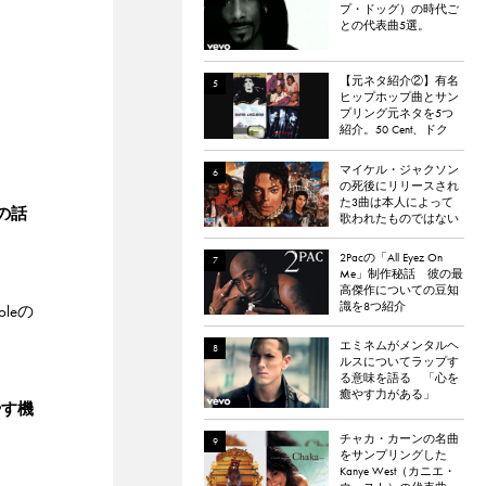
プ・ドッグ）の時代ご
との代表曲5選。
【元ネタ紹介②】有名
ヒップホップ曲とサン
プリング元ネタを5つ
紹介。50 Cent、ドク
ター・ドレー、
ATCQ、タイラー・
マイケル・ジャクソン
ザ・クリエイターなど
の死後にリリースされ
た3曲は本人によって
の話
歌われたものではない
と報道される
2Pacの「All Eyez On
Me」制作秘話 彼の最
高傑作についての豆知
識を8つ紹介
leの
エミネムがメンタルヘ
ルスについてラップす
る意味を語る 「心を
癒やす力がある」
やす機
チャカ・カーンの名曲
をサンプリングした
Kanye West（カニエ・