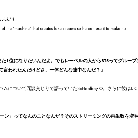
quick." ?
of the "machine" that creates fake streams so he can use it to make his
た1位になりたいんだよ。でもレーベルの人からBTSってグループ
て言われたんだけどさ、一体どんな連中なんだ？」
いて冗談交じりで語っていたScHoolboy Q。さらに彼はJ. Co
てた「マシーン」ってなんのことなんだ？そのストリーミングの再生数を増