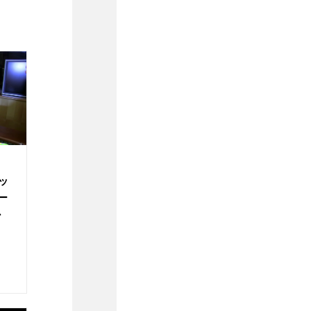
ッ
ー
か