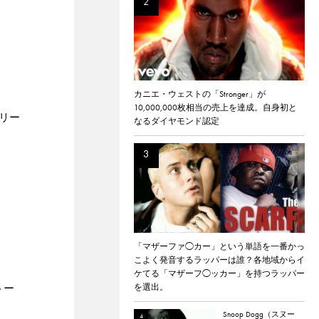
カニエ・ウェストの「Stronger」が
10,000,000枚相当の売上を達成。自身初と
リー
なるダイヤモンド認定
。
「マザーファ◯カー」という単語を一番かっ
こよく発音するラッパーは誰？各地域からイ
ケてる「マザーフ◯ッカー」を持つラッパー
を選出。
トー
Snoop Dogg（スヌー