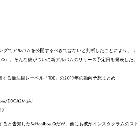
ングでアルバムを公開するべきではないと判断したことにより、リ
ルボーイQ）。そんな彼がついに新アルバムのリリース予定日を発表した
が所属する最注目レーベル「TDE」の2019年の動向予想まとめ
er.com/D0GJt2MgAJ
019
ースすると告知したScHoolboy Qだが、他にも彼がインスタグラムのス