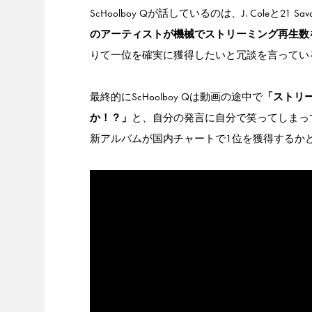
ScHoolboy Qが話しているのは、J. Coleと21 
のアーティストが機械でストリーミング再生数
りて一位を確実に獲得したいと冗談を言ってい
最終的にScHoolboy Qは動画の途中で
「ストリ
か！？」
と、自分の発言に自分で笑ってしまってい
新アルバムが国内チャートで1位を獲得するか