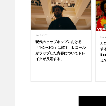
Sep. 28 2021
Sep. 
現代のヒップホップにおける
J.
「1位〜3位」は誰？ J. コール
す
がラップした内容についてドレ
B
イクが反応する。
え