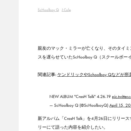
ScHoolboy Q
J.Cole
親友のマック・ミラーが亡くなり、そのタイミ
スを遅らせていたScHoolboy Q（スクー
関連記事:
ケンドリックやSchoolboy Qなど
NEW ALBUM "CrasH Talk" 4.26.19
pic.twitt
— ScHoolboy Q (@ScHoolboyQ)
April 15, 2
新アルバム「CrasH Talk」を4月26日にリリ
リーにて語った内容を紹介したい。