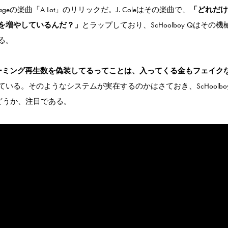
Savageの楽曲「A Lot」のリリックだ。J. Coleはその楽曲で、
「どれだけ
を増やしているんだ？」
とラップしており、ScHoolboy Qはその
る。
ーミング再生数を偽装してるってことは、入ってくる金もフェイク
る。そのようなシステムが実在するのかはさておき、ScHoolboy
どうか、注目である。