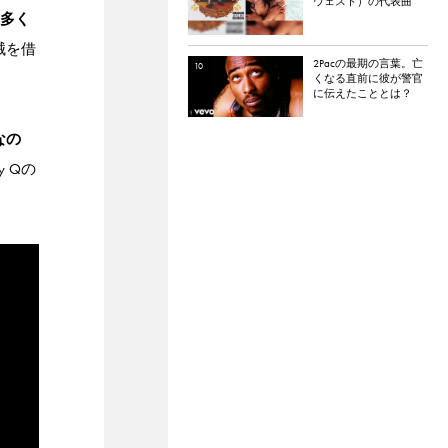
ウェスト）の代表曲
「Through the Wire」。
多く
チャカ本人は「嫌い
だった」と明かす。
機械を借
2Pacの最期の言葉。亡
くなる直前に彼が警官
に伝えたこととは？
なの
 Qの