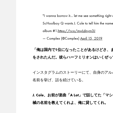
"I wanna borrow it… let me see something right 
ScHoolboy Q wants J. Cole to tell him the name 
album #1.
https://t.co/mwLdnyrn3J
— Complex (@Complex)
April 15, 2019
「俺は国内で1位になったことがあるけどさ、ま
をされたんだ。彼らハーフミリオンはいくぜっ
インスタグラムのストーリーにて、自身のアルバムにつ
名前を挙げ、話を続けている。
J. Cole、お前が楽曲「A Lot」で話し
械の名前を教えてくれよ、俺に貸してくれ。