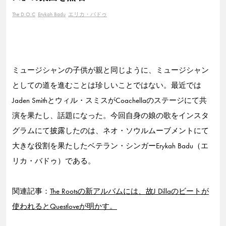
The D.O.C
Erykah Badu
エリカ・バドゥ
ミュージシャンの子供が親と同じように、ミュージシャン
としての道を進むことは珍しいことではない。最近では
Jaden Smithとウィル・スミスがCoachellaのステージにて共
演を果たし、話題になった。今回自身の娘の歌をインスタ
グラムにて披露したのは、ネオ・ソウルムーブメントにて
大きな役割を果たしたベテラン・シンガーErykah Badu（エ
リカ・バドゥ）である。
関連記事：
The Rootsの新アルバムには、故J Dillaのビートが
使われるとQuestloveが明かす。