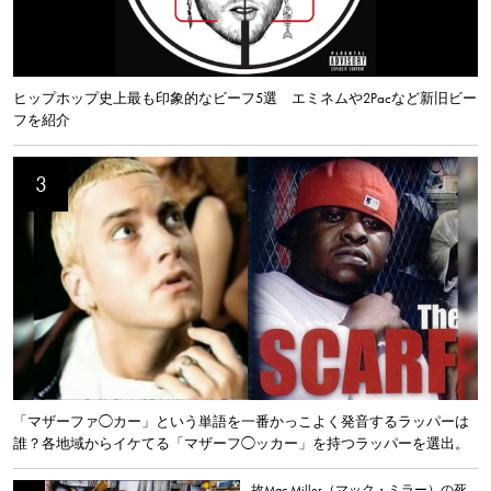
ヒップホップ史上最も印象的なビーフ5選 エミネムや2Pacなど新旧ビー
フを紹介
「マザーファ◯カー」という単語を一番かっこよく発音するラッパーは
誰？各地域からイケてる「マザーフ◯ッカー」を持つラッパーを選出。
故Mac Miller（マック・ミラー）の死