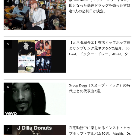
因となった偽造ドラッグを売った容疑
者3人の公判日が決定。
【元ネタ紹介②】有名ヒップホップ曲
とサンプリング元ネタを5つ紹介。50
Cent、ドクター・ドレー、ATCQ、タ
イラー・ザ・クリエイターなど
Snoop Dogg（スヌープ・ドッグ）の時
代ごとの代表曲5選。
在宅勤務中に楽しめるインスト・ヒッ
プホップ・アルバム10選。Madlib、Dr.