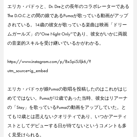
エリカ・バドゥと、Dr. Dreとの長年のコラボレーターである
The D.O.C.との間の娘であるPumaが歌っている動画がアップ
されている。14歳の彼女が歌っている楽曲は映画「ドリー
ムガールズ」の”One Night Only”であり、彼女がいかに両親
の音楽的スキルを受け継いでいるかがわかる。
https://www.instagram.com/p/BxSpi5Jljk6/?
utm_source=ig_embed
エリカ・バドゥが娘Pumaの歌唱を投稿したのはこれがはじ
めてではない。Pumaが12歳であった当時、彼女はリアーナ
の「Stay」を歌っているPumaの動画をアップしていた。と
ても12歳とは思えないクオリティであり、いつかアーティ
ストとしてデビューする日が待てないというコメントも多
く見受けられる。