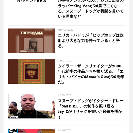
が語るメンタルヘルス、シカゴ出身の
ラッパーKing Vonが26歳で亡くな
る、スヌープ・ドッグが長髪を貫いて
いる理由など
Nov. 05 2020
エリカ・バドゥが「ヒップホップは政
府より大きな力を持っている」と語
る。
Oct. 27 2020
タイラー・ザ・クリエイターが2000
年代前半の作品たちを振り返る。「エ
リカ・バドゥのMama’s Gunが20周年
だ」
Jul. 30 2020
スヌープ・ドッグがドクター・ドレー
「Still D.R.E.」の制作を振り返る
Jay-Zがリリックを書いた経緯を明か
す
Jul. 24 2020