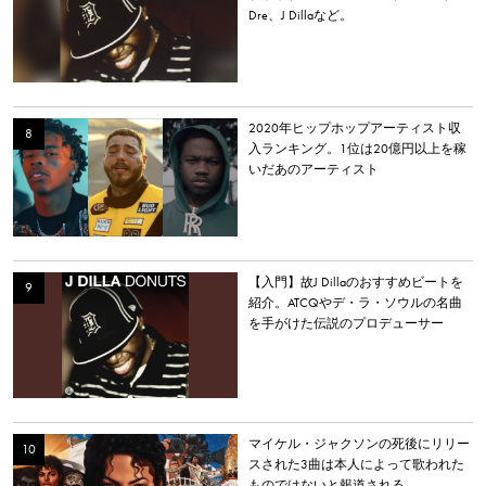
Dre、J Dillaなど。
2020年ヒップホップアーティスト収
入ランキング。1位は20億円以上を稼
いだあのアーティスト
【入門】故J Dillaのおすすめビートを
紹介。ATCQやデ・ラ・ソウルの名曲
を手がけた伝説のプロデューサー
マイケル・ジャクソンの死後にリリー
スされた3曲は本人によって歌われた
ものではないと報道される