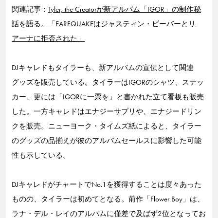
関連記事：
Tyler, the Creatorが新アルバム「IGOR」の制作秘
話を語る。「EARFQUAKEはジャスティン・ビーバーとリ
アーナに拒否された」
DJキャレドもタイラーも、新アルバムの宣伝として関連
グッズを販売している。タイラーはIGORのシャツ、ステッ
カー、更には「IGORに一票を」と書かれた立て看板も販売
した。一方キャレドはエナジーサプリや、エナジードリン
クを販売。ニューヨーク・タイムズ紙によると、タイラー
のグッズの品揃えが彼のアルバムセールスに影響した可能
性も示している。
DJキャレドがチャートでNo.1を獲得することは度々あった
ものの、タイラーは初めてとなる。前作「Flower Boy」は、
ラナ・デル・レイのアルバムに僅差で及ばず2位となってお