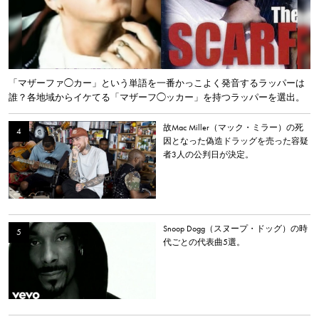
「マザーファ◯カー」という単語を一番かっこよく発音するラッパーは
誰？各地域からイケてる「マザーフ◯ッカー」を持つラッパーを選出。
故Mac Miller（マック・ミラー）の死
因となった偽造ドラッグを売った容疑
者3人の公判日が決定。
Snoop Dogg（スヌープ・ドッグ）の時
代ごとの代表曲5選。