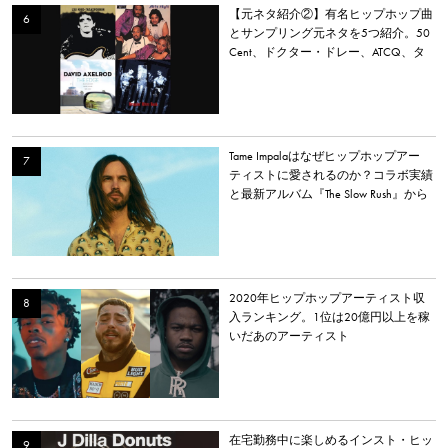
【元ネタ紹介②】有名ヒップホップ曲
とサンプリング元ネタを5つ紹介。50
Cent、ドクター・ドレー、ATCQ、タ
イラー・ザ・クリエイターなど
Tame Impalaはなぜヒップホップアー
ティストに愛されるのか？コラボ実績
と最新アルバム『The Slow Rush』から
理由を探る
2020年ヒップホップアーティスト収
入ランキング。1位は20億円以上を稼
いだあのアーティスト
在宅勤務中に楽しめるインスト・ヒッ