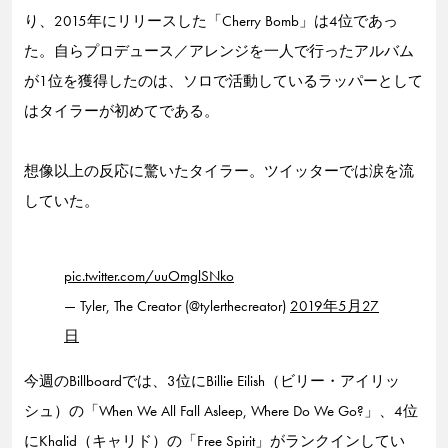
り、2015年にリリースした「Cherry Bomb」は4位であっ
た。自らプロデュース／アレンジを一人で行ったアルバム
が1位を獲得したのは、ソロで活動しているラッパーとして
はタイラーが初めてである。
想像以上の反応に驚いたタイラー。ツイッターでは涙を流
していた。
pic.twitter.com/uuOmglSNko
— Tyler, The Creator (@tylerthecreator)
2019年5月27
日
今週のBillboardでは、3位にBillie Eilish（ビリー・アイリッ
シュ）の「When We All Fall Asleep, Where Do We Go?」、4位
にKhalid（キャリド）の「Free Spirit」がランクインしてい